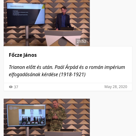
21:52
Főcze János
Trianon előtt és után. Paál Árpád és a román impérium
elfogadásának kérdése (1918-1921)
May 28, 2020
37