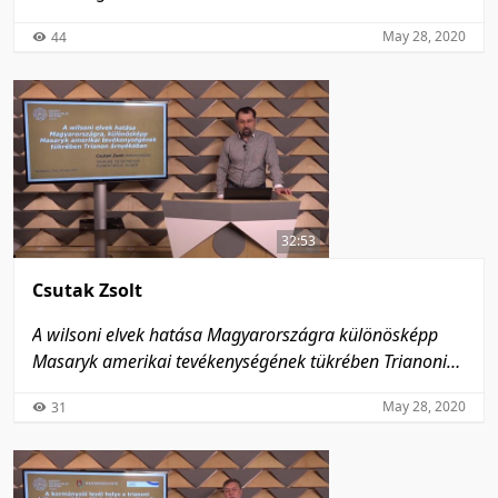
előírásainak tükrében
May 28, 2020
44
32:53
Csutak Zsolt
A wilsoni elvek hatása Magyarországra különösképp
Masaryk amerikai tevékenységének tükrében Trianoni
árnyékában
May 28, 2020
31