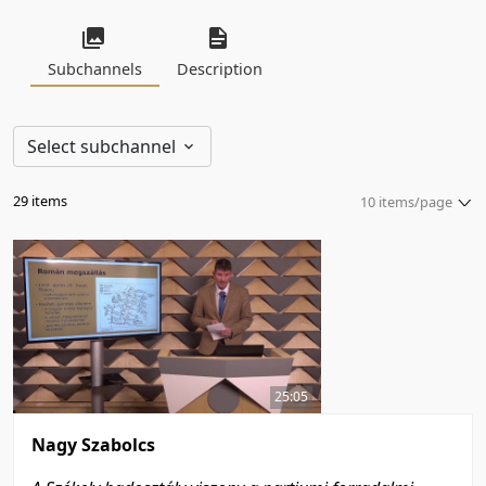
Subchannels
Description
Select subchannel
29 items
10 items/page
5 items/page
10 items/page
20 items/page
50 items/page
100 items/page
25:05
Nagy Szabolcs