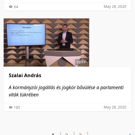
May 28, 2020
64
19:17
Szalai András
A kormányzói jogállás és jogkör bővülése a parlamenti
viták tükrében
May 28, 2020
185
next page