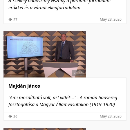
A Székely hadosztály viszony a partiumi forradalmi
erőkkel és a váradi ellenforradalom
May 28, 2020
27
25:35
Majdán János
"Ami mozdítható volt, azt vitték..." - A román hadsereg
fosztogatása a Magyar Államvasutakon (1919-1920)
May 28, 2020
26