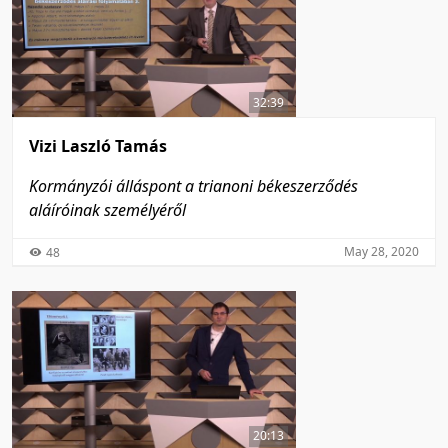
32:39
Vizi Laszló Tamás
Kormányzói álláspont a trianoni békeszerződés
aláíróinak személyéről
May 28, 2020
48
20:13