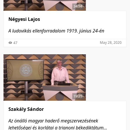
34:58
Négyesi Lajos
A ludovikás ellenforradalom 1919. június 24-én
May 28, 2020
47
19:25
Szakály Sándor
Az önálló magyar haderő megszervezésének
lehetőségei és korlátai a trianoni békediktátum