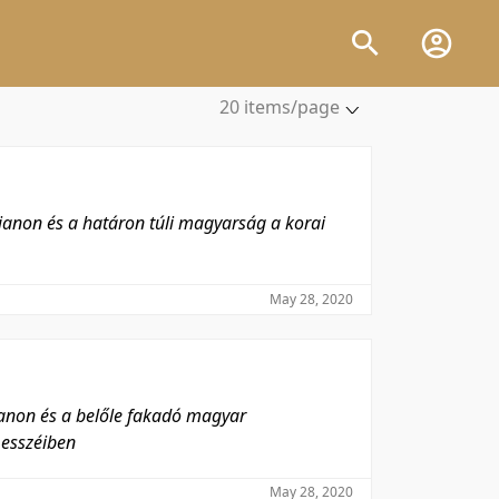
20 items/page
5 items/page
10 items/page
20 items/page
rianon és a határon túli magyarság a korai
50 items/page
100 items/page
May 28, 2020
ianon és a belőle fakadó magyar
 esszéiben
May 28, 2020