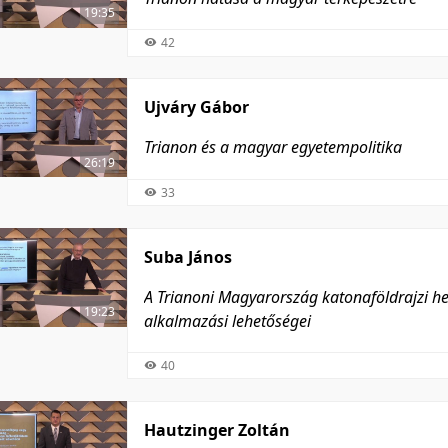
19:35
42
Ujváry Gábor
Trianon és a magyar egyetempolitika
26:19
33
Suba János
A Trianoni Magyarország katonaföldrajzi hel
19:23
alkalmazási lehetőségei
40
Hautzinger Zoltán