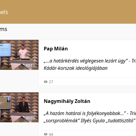
els
ems
Pap Milán
„…a határkérdés véglegesen lezárt ügy” - T
30:11
Kádár-korszak ideológiájában
27
Nagymihály Zoltán
„A hazám határai is folyékonyabbak…” - Tr
20:36
„sorsproblémák” Illyés Gyula „tudattisztító”
44