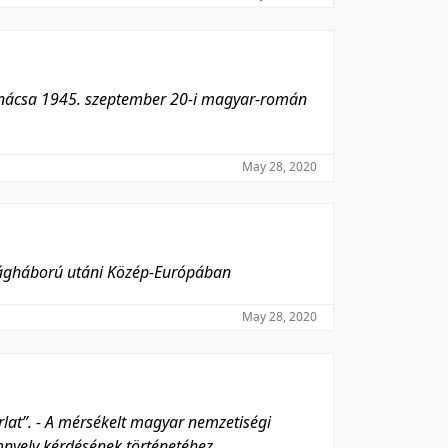
anácsa 1945. szeptember 20-i magyar-román
May 28, 2020
ilágháború utáni Közép-Európában
May 28, 2020
orlat”. - A mérsékelt magyar nemzetiségi
mnyelv kérdésének történetéhez