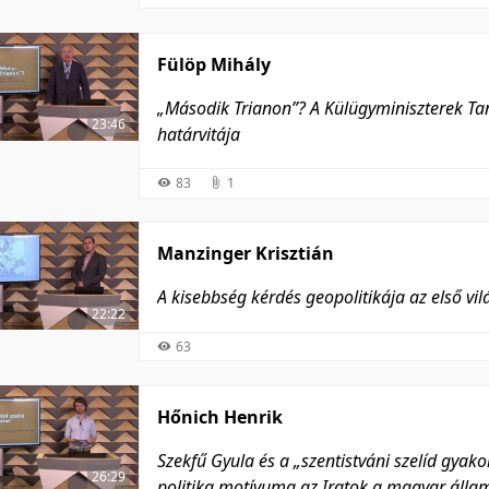
Fülöp Mihály
„Második Trianon”? A Külügyminiszterek T
23:46
határvitája
83
1
Manzinger Krisztián
A kisebbség kérdés geopolitikája az első v
22:22
63
Hőnich Henrik
Szekfű Gyula és a „szentistváni szelíd gyak
26:29
politika motívuma az Iratok a magyar álla