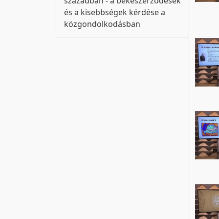
században - a békeszerződések
és a kisebbségek kérdése a
közgondolkodásban