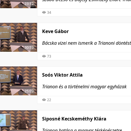
23:12
34
Keve Gábor
Bácska vizei nem ismerik a Trianoni döntést
30:59
73
Soós Viktor Attila
Trianon és a történelmi magyar egyházak
25:09
22
Siposné Kecskeméthy Klára
Trianon hatása a magyar térképészetre