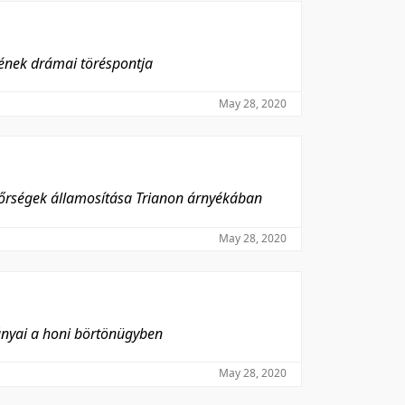
sének drámai töréspontja
May 28, 2020
ndőrségek államosítása Trianon árnyékában
May 28, 2020
ányai a honi börtönügyben
May 28, 2020