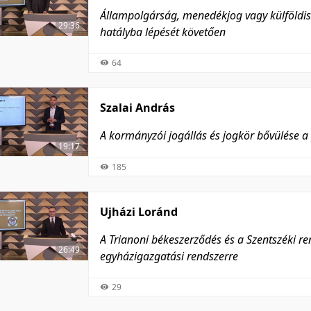
Állampolgárság, menedékjog vagy külföldisé
29:36
hatályba lépését követően
64
Szalai András
A kormányzói jogállás és jogkör bővülése a
19:17
185
Ujházi Loránd
A Trianoni békeszerződés és a Szentszéki 
26:49
egyházigazgatási rendszerre
29