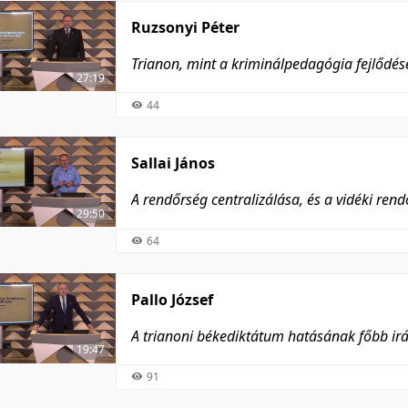
Ruzsonyi Péter
Trianon, mint a kriminálpedagógia fejlődé
27:19
44
Sallai János
A rendőrség centralizálása, és a vidéki re
29:50
64
Pallo József
A trianoni békediktátum hatásának főbb ir
19:47
91