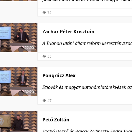
narratívájában
75
Zachar Péter Krisztián
A Trianon utáni államreform keresztényszoc
22:00
55
Pongrácz Alex
Szlovák és magyar autonómiatörekvések az
32:20
47
Pető Zoltán
Szabó Dezső és Bajcsy-Zsilinszky Endre Tria