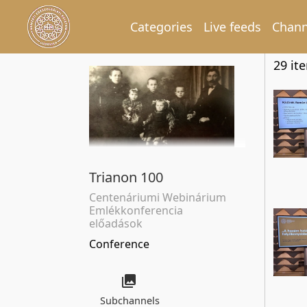
Categories
Live feeds
Chann
29 it
Trianon 100
Centenáriumi Webinárium
Emlékkonferencia
előadások
Conference
Subchannels