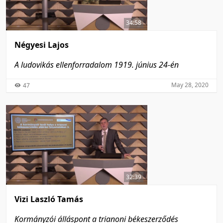
34:58
Négyesi Lajos
A ludovikás ellenforradalom 1919. június 24-én
May 28, 2020
47
32:39
Vizi Laszló Tamás
Kormányzói álláspont a trianoni békeszerződés