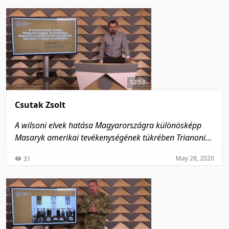
32:53
Csutak Zsolt
A wilsoni elvek hatása Magyarországra különösképp
Masaryk amerikai tevékenységének tükrében Trianoni
árnyékában
May 28, 2020
31