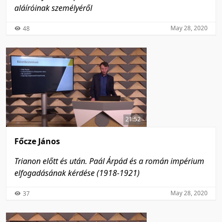
aláíróinak személyéről
May 28, 2020
48
21:52
Főcze János
Trianon előtt és után. Paál Árpád és a román impérium
elfogadásának kérdése (1918-1921)
May 28, 2020
37