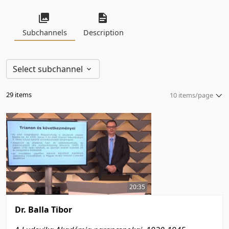
Subchannels
Description
Select subchannel
29 items
10 items/page
5 items/page
10 items/page
20 items/page
50 items/page
100 items/page
20:35
Dr. Balla Tibor