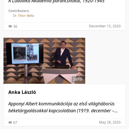
A Ludovika Akadémia parancsnokai, 1920-1945
Contributors:
Dr. Tibor Balla
December 15, 2020
36
20:13
Anka László
Apponyi Albert kommunikációja az első világháborús
béketárgyalásokkal kapcsolatban (1919. december –
1920. június)
May 28, 2020
67