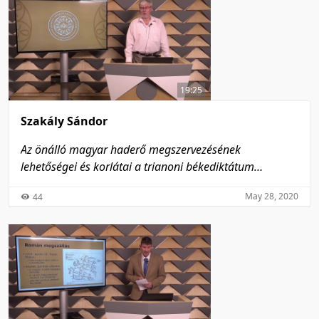
19:25
Szakály Sándor
Az önálló magyar haderő megszervezésének
lehetőségei és korlátai a trianoni békediktátum
előírásainak tükrében
May 28, 2020
44