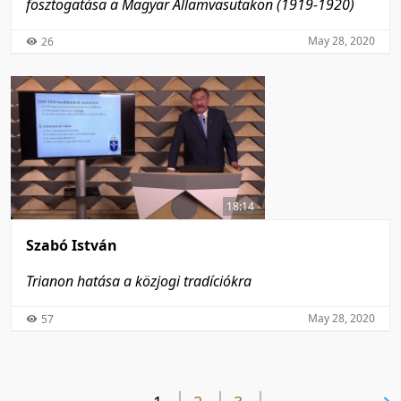
fosztogatása a Magyar Államvasutakon (1919-1920)
May 28, 2020
26
18:14
Szabó István
Trianon hatása a közjogi tradíciókra
May 28, 2020
57
next page