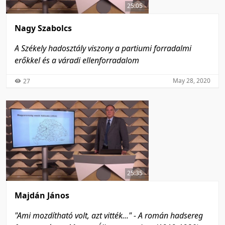
25:05
Nagy Szabolcs
A Székely hadosztály viszony a partiumi forradalmi
erőkkel és a váradi ellenforradalom
May 28, 2020
27
25:35
Majdán János
"Ami mozdítható volt, azt vitték..." - A román hadsereg