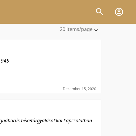
20 items/page
5 items/page
10 items/page
20 items/page
1945
50 items/page
100 items/page
December 15, 2020
ágháborús béketárgyalásokkal kapcsolatban