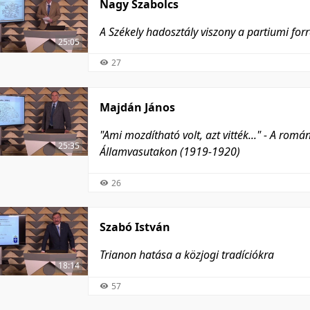
Nagy Szabolcs
A Székely hadosztály viszony a partiumi for
25:05
27
Majdán János
"Ami mozdítható volt, azt vitték..." - A ro
25:35
Államvasutakon (1919-1920)
26
Szabó István
Trianon hatása a közjogi tradíciókra
18:14
57