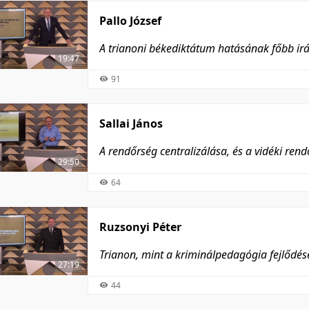
Pallo József
A trianoni békediktátum hatásának főbb ir
19:47
91
Sallai János
A rendőrség centralizálása, és a vidéki re
29:50
64
Ruzsonyi Péter
Trianon, mint a kriminálpedagógia fejlődé
27:19
44