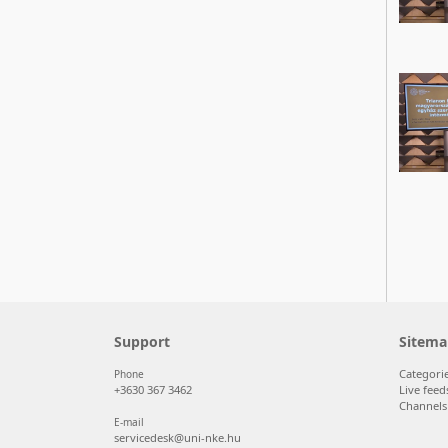
Support
Sitema
Categori
Phone
+3630 367 3462
Live feed
Channels
E-mail
servicedesk@uni-nke.hu