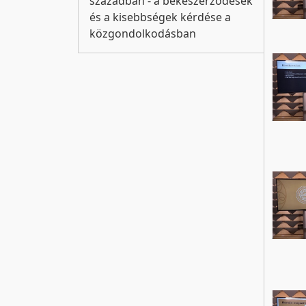
században - a békeszerződések
és a kisebbségek kérdése a
közgondolkodásban