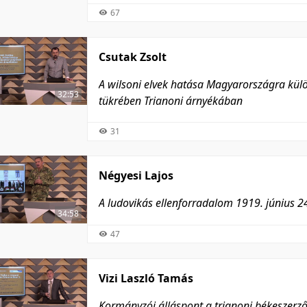
67
Csutak Zsolt
A wilsoni elvek hatása Magyarországra kü
32:53
tükrében Trianoni árnyékában
31
Négyesi Lajos
A ludovikás ellenforradalom 1919. június 2
34:58
47
Vizi Laszló Tamás
Kormányzói álláspont a trianoni békeszerző