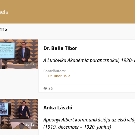
els
ems
Dr. Balla Tibor
A Ludovika Akadémia parancsnokai, 1920-
20:35
Contributors:
Dr. Tibor Balla
36
Anka László
Apponyi Albert kommunikációja az első vil
20:13
(1919. december – 1920. június)