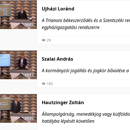
Ujházi Loránd
A Trianoni békeszerződés és a Szentszéki 
26:49
egyházigazgatási rendszerre
29
Szalai András
A kormányzói jogállás és jogkör bővülése a
19:17
185
Hautzinger Zoltán
Állampolgárság, menedékjog vagy külföldisé
29:36
hatályba lépését követően