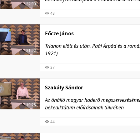
32:39
48
Főcze János
Trianon előtt és után. Paál Árpád és a ro
21:52
1921)
37
Szakály Sándor
Az önálló magyar haderő megszervezésének l
19:25
békediktátum előírásainak tükrében
44