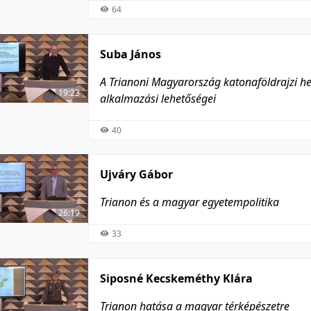
64
Suba János
A Trianoni Magyarország katonaföldrajzi hel
19:23
alkalmazási lehetőségei
40
Ujváry Gábor
Trianon és a magyar egyetempolitika
26:19
33
Siposné Kecskeméthy Klára
Trianon hatása a magyar térképészetre