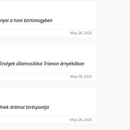
ányai a honi börtönügyben
May 28, 2020
ndőrségek államosítása Trianon árnyékában
May 28, 2020
sének drámai töréspontja
May 28, 2020