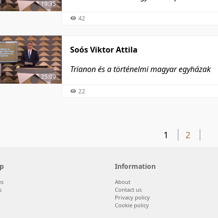
19:35
42
Soós Viktor Attila
Trianon és a történelmi magyar egyházak
25:09
22
1
2
p
Information
es
About
s
Contact us
Privacy policy
Cookie policy