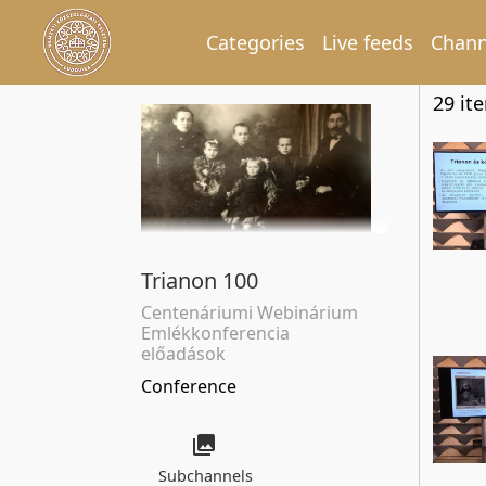
Categories
Live feeds
Chann
29 it
Trianon 100
Centenáriumi Webinárium
Emlékkonferencia
előadások
Conference
Subchannels