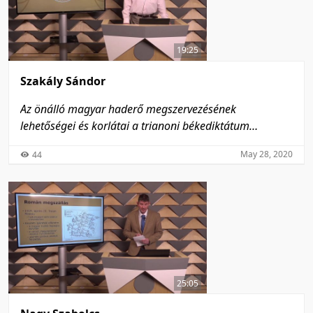
19:25
Szakály Sándor
Az önálló magyar haderő megszervezésének
lehetőségei és korlátai a trianoni békediktátum
előírásainak tükrében
May 28, 2020
44
25:05