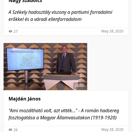
Nagy Szabolcs
A Székely hadosztály viszony a partiumi forradalmi
erőkkel és a váradi ellenforradalom
May 28, 2020
27
25:35
Majdán János
"Ami mozdítható volt, azt vitték..." - A román hadsereg
fosztogatása a Magyar Államvasutakon (1919-1920)
May 28, 2020
26