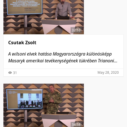
32:53
Csutak Zsolt
A wilsoni elvek hatása Magyarországra különösképp
Masaryk amerikai tevékenységének tükrében Trianoni
árnyékában
May 28, 2020
31
34:58