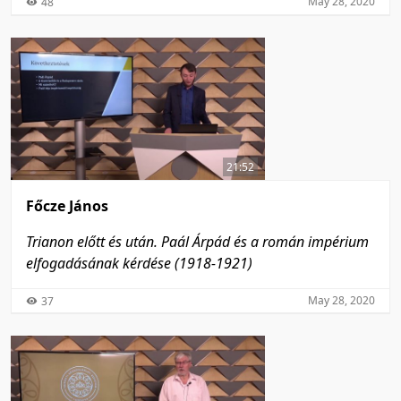
May 28, 2020
48
21:52
Főcze János
Trianon előtt és után. Paál Árpád és a román impérium
elfogadásának kérdése (1918-1921)
May 28, 2020
37