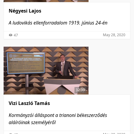
Négyesi Lajos
A ludovikás ellenforradalom 1919. június 24-én
May 28, 2020
47
32:39
Vizi Laszló Tamás
Kormányzói álláspont a trianoni békeszerződés
aláíróinak személyéről