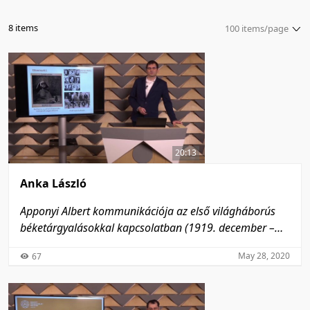
8 items
100 items/page
5 items/page
10 items/page
20 items/page
50 items/page
100 items/page
20:13
Anka László
Apponyi Albert kommunikációja az első világháborús
béketárgyalásokkal kapcsolatban (1919. december –
1920. június)
May 28, 2020
67