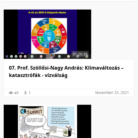
01:20:39
07. Prof. Szöllősi-Nagy András: Klímaváltozás –
katasztrófák - vízválság
November 25, 2021
49
1