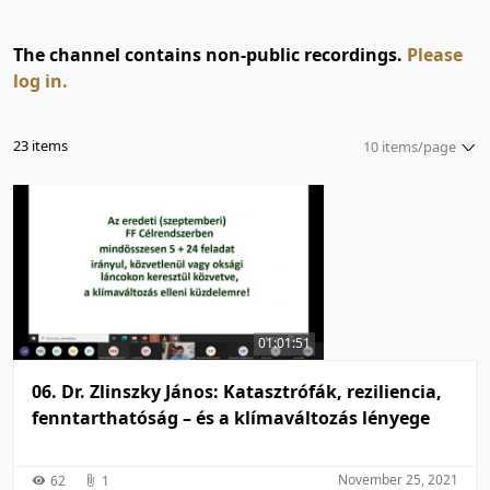
The channel contains non-public recordings.
Please
log in.
23 items
10 items/page
5 items/page
10 items/page
20 items/page
50 items/page
100 items/page
01:01:51
06. Dr. Zlinszky János: Katasztrófák, reziliencia,
fenntarthatóság – és a klímaváltozás lényege
November 25, 2021
62
1