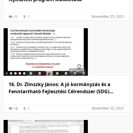
November 25, 2021
11
1
01:34:22
16. Dr. Zlinszky János: A jó kormányzás és a
Fenntartható Fejlesztési Célrendszer (SDG)
összefüggései
November 25, 2021
18
1