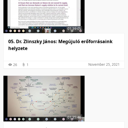
01:39:05
05. Dr. Zlinszky János: Megújuló erőforrásaink
helyzete
November 25, 2021
26
1
01:35:46