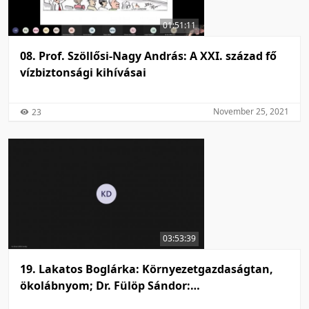
01:51:11
08. Prof. Szöllősi-Nagy András: A XXI. század fő
vízbiztonsági kihívásai
November 25, 2021
23
03:53:39
19. Lakatos Boglárka: Környezetgazdaságtan,
ökolábnyom; Dr. Fülöp Sándor:
Környezetvédelmi jog és vízgazdálkodási jog