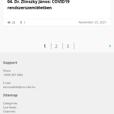
04. Dr. Zlinszky János: COVID19
rendszerszemléletben
November 25, 2021
28
1
1
2
3
next page
Support
Phone
+3630 367 3462
E-mail
servicedesk@uni-nke.hu
Sitemap
Categories
Live feeds
Channels