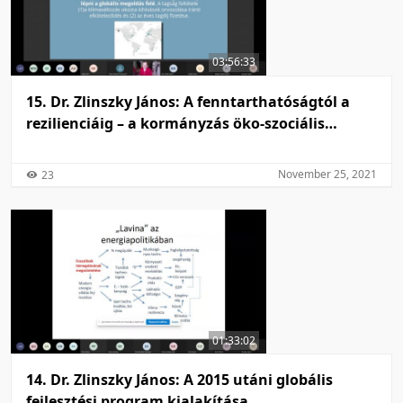
03:56:33
15. Dr. Zlinszky János: A fenntarthatóságtól a
rezilienciáig – a kormányzás öko-szociális
mozgástere
November 25, 2021
23
01:33:02
14. Dr. Zlinszky János: A 2015 utáni globális
fejlesztési program kialakítása