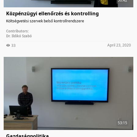
50:42
Közpénzügyi ellenőrzés és kontrolling
Költségvetési szervek belső kontrollrendszere
Contributors:
Dr. Ildikó Szabó
April 23, 2020
33
53:15
Gazdaságpolitika