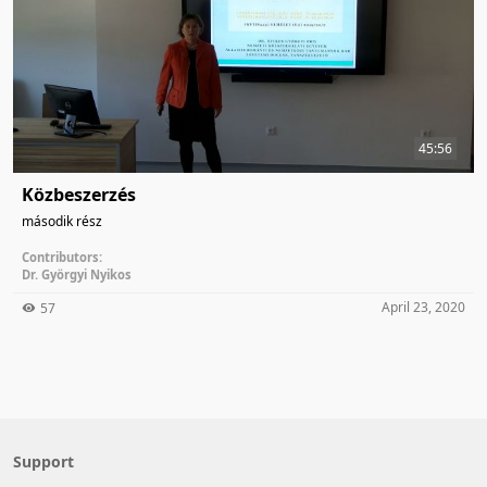
45:56
Közbeszerzés
második rész
Contributors:
Dr. Györgyi Nyikos
April 23, 2020
57
Support