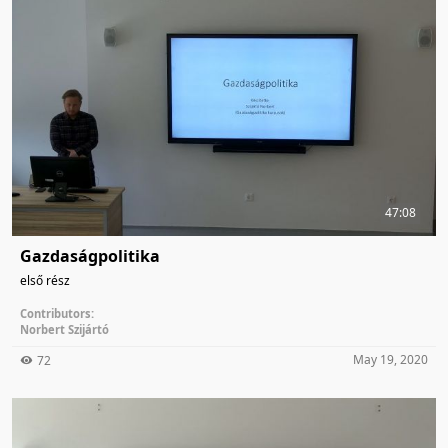
47:08
Gazdaságpolitika
első rész
Contributors:
Norbert Szijártó
May 19, 2020
72