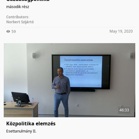
második rész
Contributors:
Norbert Szijártó
May 19, 2020
59
46:33
Közpolitika elemzés
Esettanulmány II.