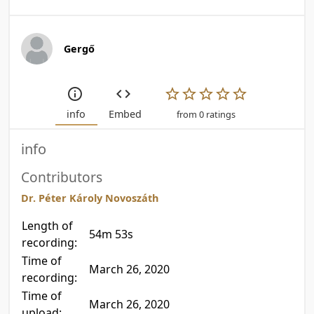
Gergő
info
Embed
from 0 ratings
info
Contributors
Dr. Péter Károly Novoszáth
Length of
54m 53s
recording:
Time of
March 26, 2020
recording:
Time of
March 26, 2020
upload: