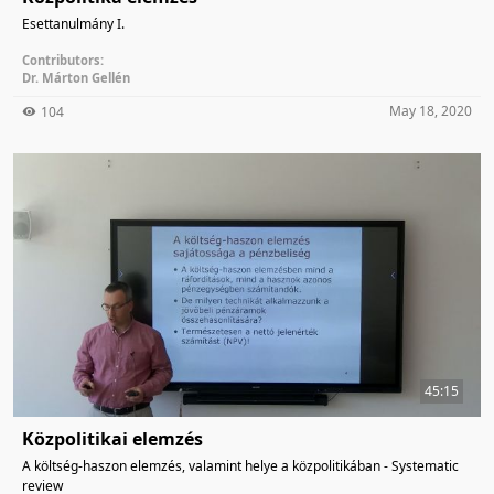
Esettanulmány I.
Contributors:
Dr. Márton Gellén
May 18, 2020
104
45:15
Közpolitikai elemzés
A költség-haszon elemzés, valamint helye a közpolitikában - Systematic
review