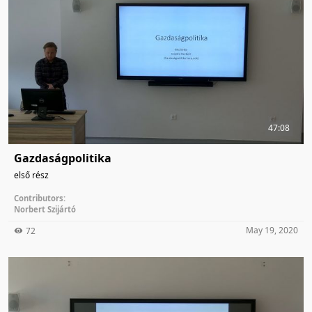
47:08
Gazdaságpolitika
első rész
Contributors:
Norbert Szijártó
May 19, 2020
72