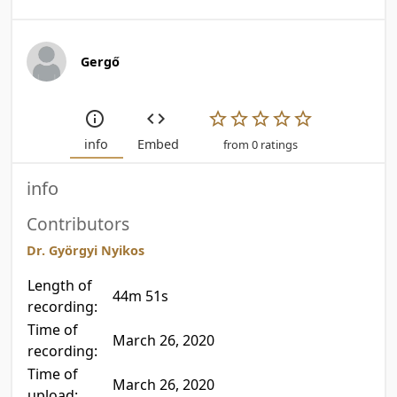
Gergő
info
Embed
from 0 ratings
info
Contributors
Dr. Györgyi Nyikos
Length of
44m 51s
recording:
Time of
March 26, 2020
recording:
Time of
March 26, 2020
upload: