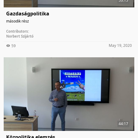
53:15
Gazdaságpolitika
második rész
Contributors:
Norbert Szijártó
May 19, 2020
59
44:17
Közpolitika elemzés