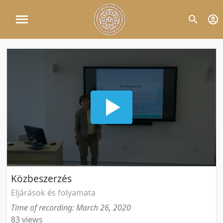
Közbeszerzés
Eljárások és folyamata
Time of recording: March 26, 2020
83 views