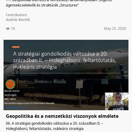
ágensekcselekvők és struktúrák „Structures”
Contributors:
András Bartók
May 25, 2020
79
01:23:27
Geopolitika és a nemzetközi viszonyok elmélete
06. A stratégiai gondolkodás változása a 20. században II. –
Hidegháború, feltartóztatás, nukleáris stratégia