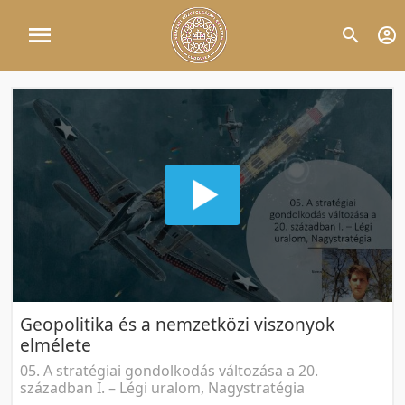
Geopolitika és a nemzetközi viszonyok
elmélete
05. A stratégiai gondolkodás változása a 20.
században I. – Légi uralom, Nagystratégia