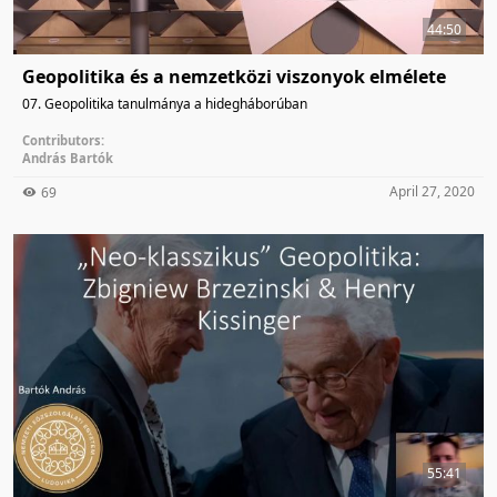
44:50
Geopolitika és a nemzetközi viszonyok elmélete
07. Geopolitika tanulmánya a hidegháborúban
Contributors:
András Bartók
April 27, 2020
69
55:41