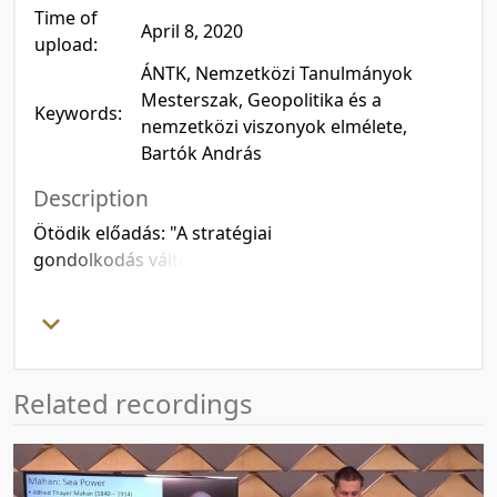
Time of
April 8, 2020
upload:
ÁNTK, Nemzetközi Tanulmányok
Mesterszak, Geopolitika és a
Keywords:
nemzetközi viszonyok elmélete,
Bartók András
Description
Ötödik előadás: "A stratégiai
gondolkodás változása a 20.
században I. – Légi uralom,
Nagystratégia" (Douhet, Mitchell,
Liddel Hart)
Related recordings