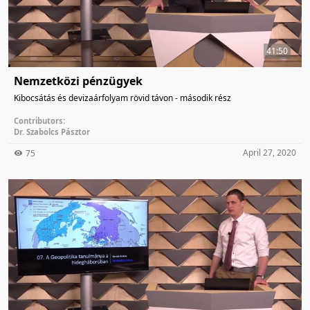
41:50
Nemzetközi pénzügyek
Kibocsátás és devizaárfolyam rövid távon - második rész
Contributors:
Dr. Szabolcs Pásztor
April 27, 2020
75