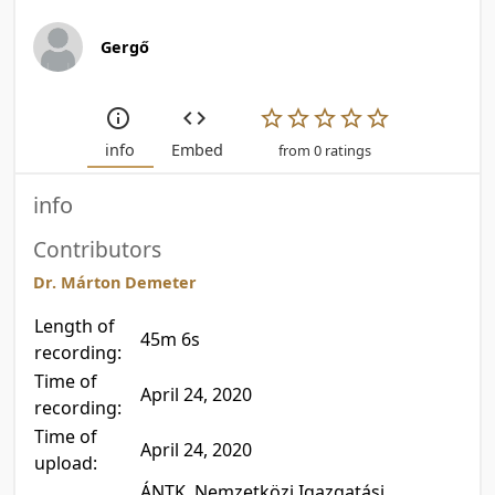
Gergő
info
Embed
from 0 ratings
info
Contributors
Dr. Márton Demeter
Length of
45m 6s
recording:
Time of
April 24, 2020
recording:
Time of
April 24, 2020
upload:
ÁNTK, Nemzetközi Igazgatási,