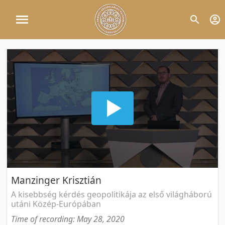
Manzinger Krisztián
A kisebbség kérdés geopolitikája az első világháború
utáni Közép-Európában
Time of recording: May 28, 2020