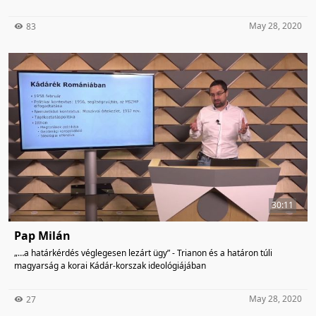
May 28, 2020
83
30:11
Pap Milán
„…a határkérdés véglegesen lezárt ügy” - Trianon és a határon túli
magyarság a korai Kádár-korszak ideológiájában
May 28, 2020
27