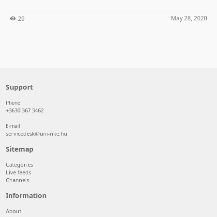
May 28, 2020
29
Support
Phone
+3630 367 3462
E-mail
servicedesk@uni-nke.hu
Sitemap
Categories
Live feeds
Channels
Information
About