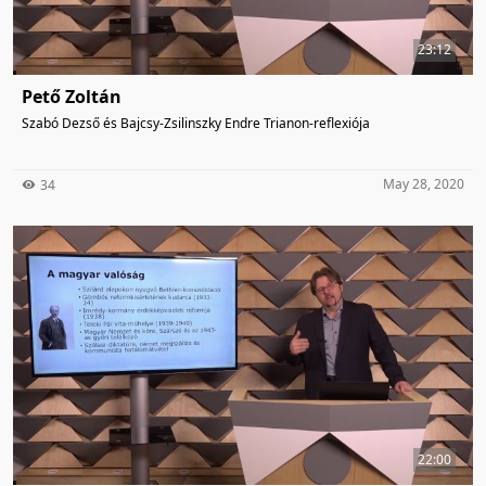
23:12
Pető Zoltán
Szabó Dezső és Bajcsy-Zsilinszky Endre Trianon-reflexiója
May 28, 2020
34
22:00