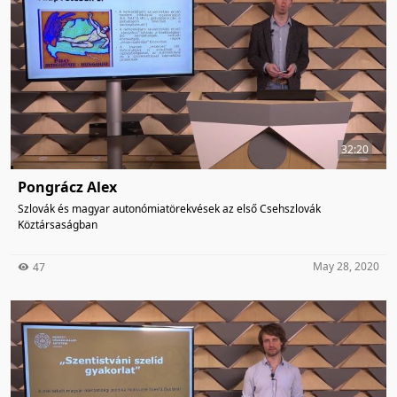
32:20
Pongrácz Alex
Szlovák és magyar autonómiatörekvések az első Csehszlovák
Köztársaságban
May 28, 2020
47