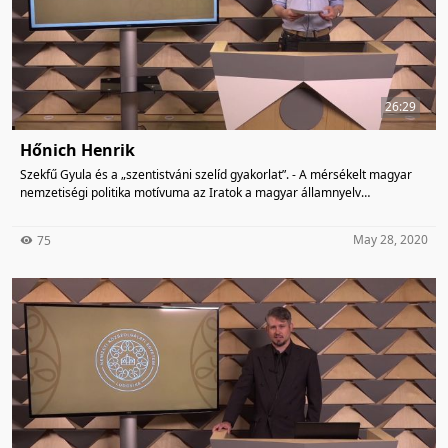
26:29
Hőnich Henrik
Szekfű Gyula és a „szentistváni szelíd gyakorlat”. - A mérsékelt magyar
nemzetiségi politika motívuma az Iratok a magyar államnyelv
kérdésének történetéhez narratívájában
May 28, 2020
75