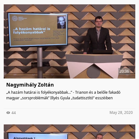
20:36
Nagymihály Zoltán
„A hazám határai is folyékonyabbak…” - Trianon és a belőle fakadó
magyar „sorsproblémák” Illyés Gyula „tudattisztító” esszéiben
May 28, 2020
44