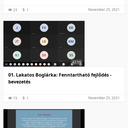
Környezetvédelmi jog és vízgazdálkodási jog
November 25, 2021
23
1
42:59
01. Lakatos Boglárka: Fenntartható fejlődés -
bevezetés
November 25, 2021
73
1