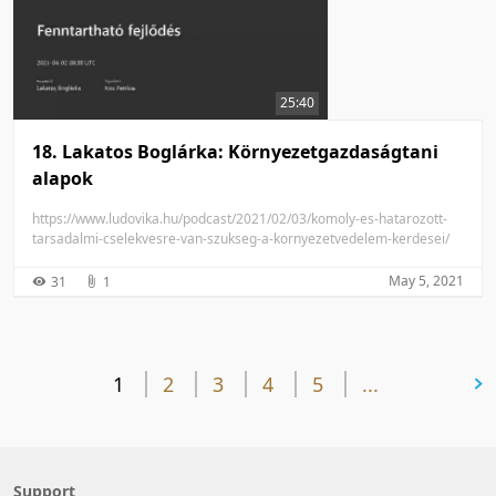
25:40
18. Lakatos Boglárka: Környezetgazdaságtani
alapok
https://www.ludovika.hu/podcast/2021/02/03/komoly-es-hatarozott-
tarsadalmi-cselekvesre-van-szukseg-a-kornyezetvedelem-kerdesei/
May 5, 2021
31
1
1
2
3
4
5
...
next page
Support