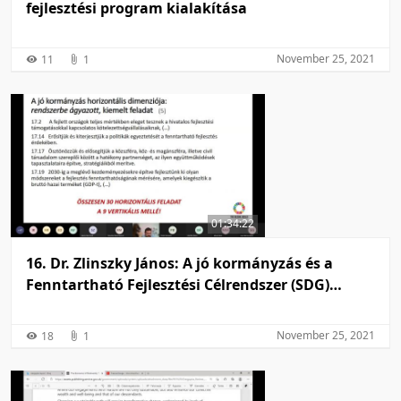
fejlesztési program kialakítása
November 25, 2021
11
1
01:34:22
16. Dr. Zlinszky János: A jó kormányzás és a
Fenntartható Fejlesztési Célrendszer (SDG)
összefüggései
November 25, 2021
18
1