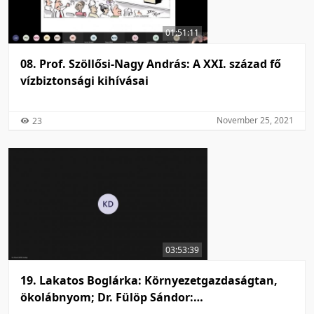
01:51:11
08. Prof. Szöllősi-Nagy András: A XXI. század fő
vízbiztonsági kihívásai
November 25, 2021
23
03:53:39
19. Lakatos Boglárka: Környezetgazdaságtan,
ökolábnyom; Dr. Fülöp Sándor: