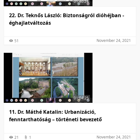
01:40:24
22. Dr. Teknős László: Biztonságról dióhéjban -
éghajlatváltozás
November 24, 2021
51
01:04:25
11. Dr. Máthé Katalin: Urbanizáció,
fenntarthatóság – történeti bevezető
November 24, 2021
21
1