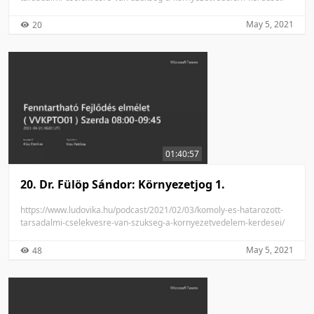
May 5, 2021
20
01:40:57
20. Dr. Fülöp Sándor: Környezetjog 1.
https://www.ludovika.hu/podcast/2021/02/03/komoly-es-hatarozott-
tarsadalmi-cselekvesre-van-szukseg-a-kornyezetvedelem-kerdesei/
May 5, 2021
48