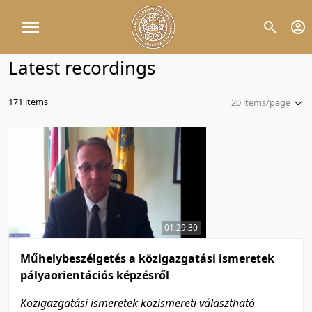
Latest recordings
171 items
20 items/page
5 items/page
10 items/page
20 items/page
50 items/page
100 items/page
01:29:30
Műhelybeszélgetés a közigazgatási ismeretek
pályaorientációs képzésről
Közigazgatási ismeretek közismereti választható