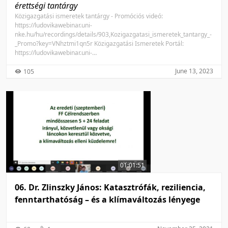
érettségi tantárgy
Közigazgatási ismeretek tantárgy - Promóciós videó:
https://ludovikawebinar.uni-
nke.hu/hu/recordings/details/903,Kozigazgatasi_ismeretek_tantargy_-
_Promo?key=VNhztmi1qn5r Közigazgatási Ismeretek Portál:
https://ludovikawebinar.uni-
nke.hu/hu/recordings/details/886,Kozigazgatasi_Ismer etek_Portal?
key=cUIARJ0F5kPx
June 13, 2023
105
01:01:51
06. Dr. Zlinszky János: Katasztrófák, reziliencia,
fenntarthatóság – és a klímaváltozás lényege