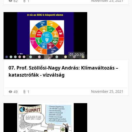
November 25, 2021
62
1
01:20:39
07. Prof. Szöllősi-Nagy András: Klímaváltozás –
katasztrófák - vízválság
November 25, 2021
49
1