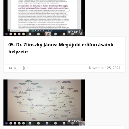
01:39:05
05. Dr. Zlinszky János: Megújuló erőforrásaink
helyzete
November 25, 2021
26
1
01:35:46