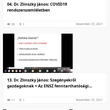
04. Dr. Zlinszky János: COVID19
rendszerszemléletben
November 25, 2021
28
1
01:26:29
13. Dr. Zlinszky János: Szegényekről
gazdagoknak + Az ENSZ fenntarthatósági
céljainak kialakulása
November 25, 2021
11
1