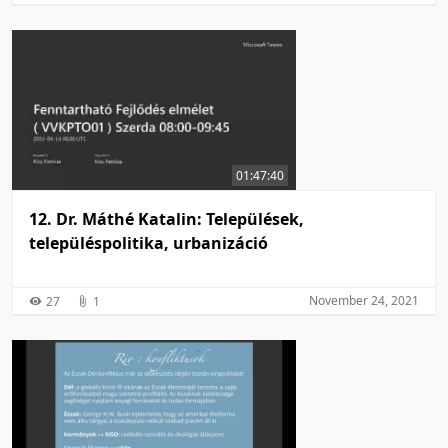
01:47:40
12. Dr. Máthé Katalin: Települések,
településpolitika, urbanizáció
November 24, 2021
27
1