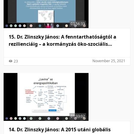
03:56:33
15. Dr. Zlinszky János: A fenntarthatóságtól a
rezilienciáig – a kormányzás öko-szociális
mozgástere
November 25, 2021
23
01:33:02
14. Dr. Zlinszky János: A 2015 utáni globális