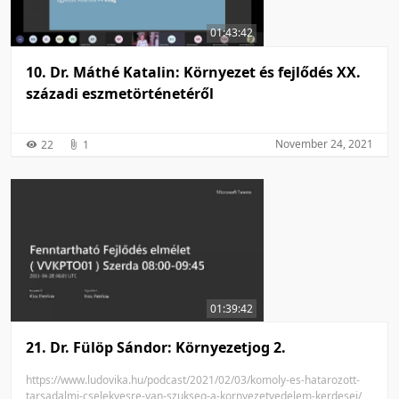
01:43:42
10. Dr. Máthé Katalin: Környezet és fejlődés XX.
századi eszmetörténetéről
November 24, 2021
22
1
01:39:42
21. Dr. Fülöp Sándor: Környezetjog 2.
https://www.ludovika.hu/podcast/2021/02/03/komoly-es-hatarozott-
tarsadalmi-cselekvesre-van-szukseg-a-kornyezetvedelem-kerdesei/