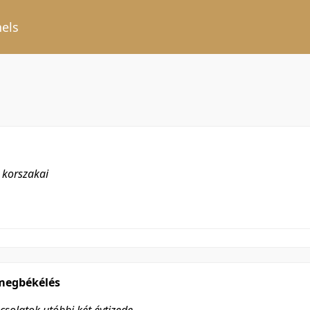
els
korszakai
megbékélés