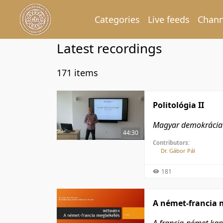
Categories
Live feeds
Chann
Latest recordings
171 items
Politológia II
Magyar demokrácia 
44:30
Contributors:
Dr. Gábor Pál
181
A német-francia 