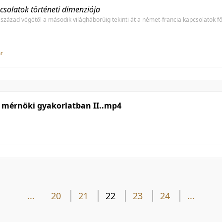
csolatok történeti dimenziója
 század végétől a második világháborúig tekinti át a német-francia kapcsolatok 
ar
a mérnöki gyakorlatban II..mp4
...
20
21
22
23
24
...