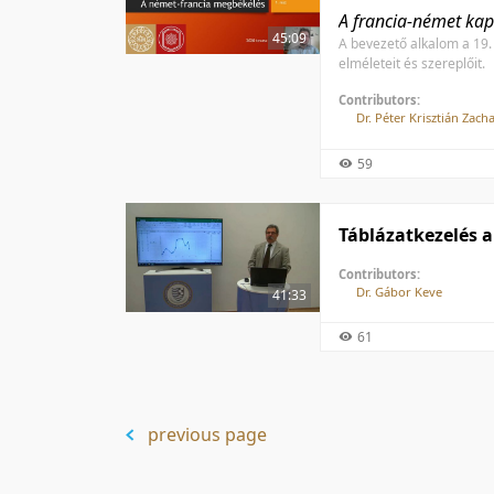
A francia-német kap
45:09
A bevezető alkalom a 19.
elméleteit és szereplőit.
Contributors:
Dr. Péter Krisztián Zach
59
Táblázatkezelés 
Contributors:
Dr. Gábor Keve
41:33
61
previous page