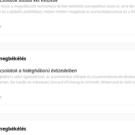
csolatok utóbbi két évtizede
része a megváltozott nemzetközi térben betöltött szerepekhez vezet el, arra keres
és a globális politikában, milyen módon reagálnak az euroszkepticizmus és a Bre
ar
megbékélés
csolatok a hidegháború évtizedeiben
háború utáni újjáépítéssel, az aszimetrikus előnyök és szuverenitások kérdésével
human, De Gaulle és Adenauer, Giscard d'Estaing és Schmidt, Mitterrand és Kohl 
ar
megbékélés