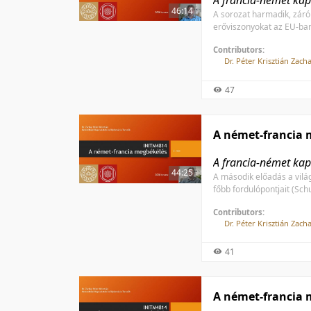
A francia-német kap
46:14
A sorozat harmadik, záró 
erőviszonyokat az EU-ban 
Contributors:
Dr. Péter Krisztián Zach
47
A német-francia 
A francia-német kap
44:25
A második előadás a világ
főbb fordulópontjait (Sc
Contributors:
Dr. Péter Krisztián Zach
41
A német-francia 