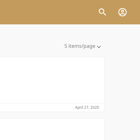
5 items/page
5 items/page
10 items/page
20 items/page
50 items/page
100 items/page
April 27, 2020