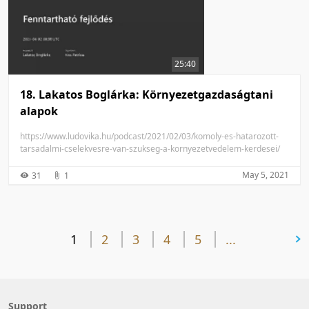
25:40
18. Lakatos Boglárka: Környezetgazdaságtani
alapok
https://www.ludovika.hu/podcast/2021/02/03/komoly-es-hatarozott-
tarsadalmi-cselekvesre-van-szukseg-a-kornyezetvedelem-kerdesei/
May 5, 2021
31
1
1
2
3
4
5
...
next page
Support