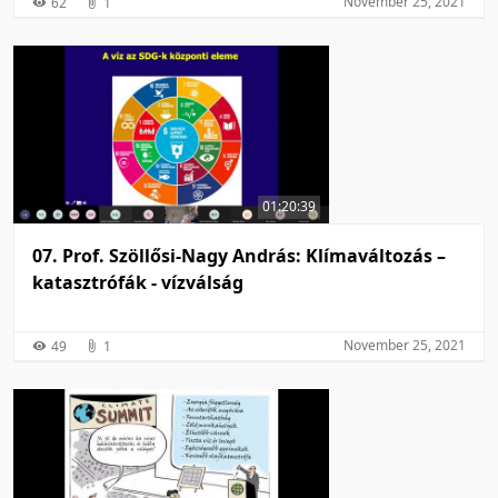
November 25, 2021
62
1
01:20:39
07. Prof. Szöllősi-Nagy András: Klímaváltozás –
katasztrófák - vízválság
November 25, 2021
49
1