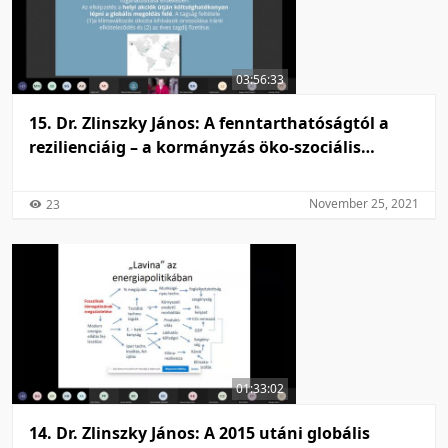
03:56:33
15. Dr. Zlinszky János: A fenntarthatóságtól a
rezilienciáig – a kormányzás öko-szociális
mozgástere
November 25, 2021
23
01:33:02
14. Dr. Zlinszky János: A 2015 utáni globális