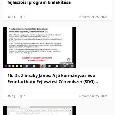
fejlesztési program kialakítása
November 25, 2021
11
1
01:34:22
16. Dr. Zlinszky János: A jó kormányzás és a
Fenntartható Fejlesztési Célrendszer (SDG)
összefüggései
November 25, 2021
18
1