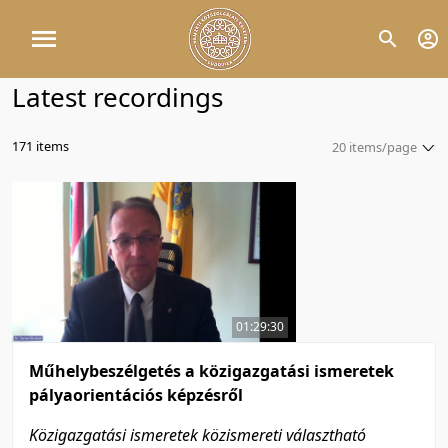
Latest recordings
171 items
20 items/page
5 items/page
10 items/page
20 items/page
50 items/page
100 items/page
01:29:30
Műhelybeszélgetés a közigazgatási ismeretek
pályaorientációs képzésről
Közigazgatási ismeretek közismereti választható