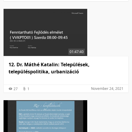
01:47:40
12. Dr. Máthé Katalin: Települések,
településpolitika, urbanizáció
November 24, 2021
27
1