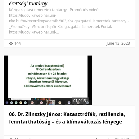
érettségi tantárgy
Közigazgatási ismeretek tantárgy - Promóciós videó:
https://ludovikawebinar.uni-
nke.hu/hu/recordings/details/903,Kozigazgatasi_ismeretek_tantargy_-
_Promo?key=VNhztmi1qn5r Közigazgatási Ismeretek Portál:
https://ludovikawebinar.uni-
nke.hu/hu/recordings/details/886,Kozigazgatasi_Ismer etek_Portal?
key=cUIARJ0F5kPx
June 13, 2023
105
01:01:51
06. Dr. Zlinszky János: Katasztrófák, reziliencia,
fenntarthatóság – és a klímaváltozás lényege