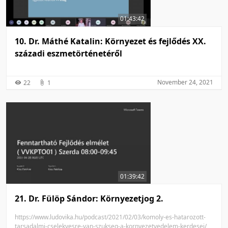
01:43:42
10. Dr. Máthé Katalin: Környezet és fejlődés XX.
századi eszmetörténetéről
November 24, 2021
22
1
01:39:42
21. Dr. Fülöp Sándor: Környezetjog 2.
https://www.ludovika.hu/podcast/2021/02/03/komoly-es-hatarozott-
tarsadalmi-cselekvesre-van-szukseg-a-kornyezetvedelem-kerdesei/