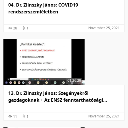
04. Dr. Zlinszky János: COVID19
rendszerszemléletben
November 25, 2021
28
1
01:26:29
13. Dr. Zlinszky János: Szegényekről
gazdagoknak + Az ENSZ fenntarthatósági
céljainak kialakulása
November 25, 2021
11
1