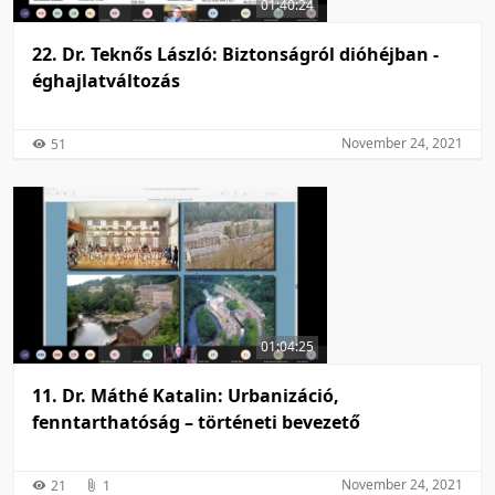
01:40:24
22. Dr. Teknős László: Biztonságról dióhéjban -
éghajlatváltozás
November 24, 2021
51
01:04:25
11. Dr. Máthé Katalin: Urbanizáció,
fenntarthatóság – történeti bevezető
November 24, 2021
21
1