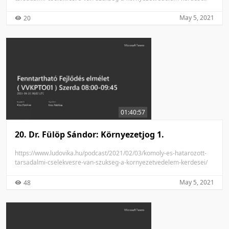
May 5, 2021
20
01:40:57
20. Dr. Fülöp Sándor: Környezetjog 1.
https://www.ludovika.hu/podcast/2021/02/03/komoly-es-hatarozott-
tarsadalmi-cselekvesre-van-szukseg-a-kornyezetvedelem-kerdesei/
May 5, 2021
48