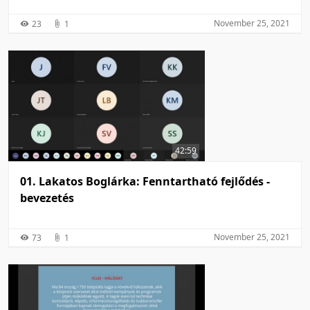
Környezetvédelmi jog és vízgazdálkodási jog
November 25, 2021
23
1
42:59
01. Lakatos Boglárka: Fenntartható fejlődés -
bevezetés
November 25, 2021
73
1