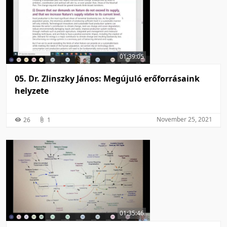
01:39:05
05. Dr. Zlinszky János: Megújuló erőforrásaink
helyzete
November 25, 2021
26
1
01:35:46