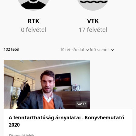
RTK
VTK
0 felvétel
17 felvétel
102 tétel
10 tétel/oldal
Idő szerint
5 tétel/oldal
Idő szerint
10 tétel/oldal
Idő szerint
20 tétel/oldal
Cím szerint
50 tétel/oldal
Cím szerint
100 tétel/oldal
Népszerűség szerint
54:37
Népszerűség szerint
Értékelés szerint
A fenntarthatóság árnyalatai - Könyvbemutató
2020
Értékelés szerint
Közreműködők: