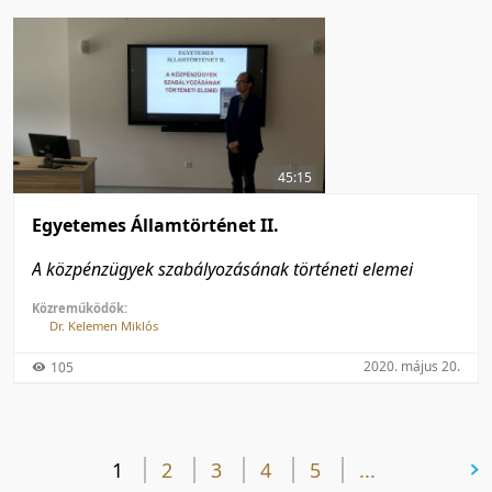
45:15
Egyetemes Államtörténet II.
A közpénzügyek szabályozásának történeti elemei
Közreműködők:
Dr. Kelemen Miklós
2020. május 20.
105
1
2
3
4
5
következő oldal
...