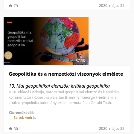
2020. május 25.
79
37:58
Geopolitika és a nemzetközi viszonyok elmélete
10. Mai geopolitikai elemzők; kritikai geopolitika
A 10. előadás videója, három mai geopolitikai elemző és külpolitikai
kommentátor (Robert Kaplan, Ian Bremmer, George Friedman); a
kritikai geopolitika tudományterület bemutatása (Gerald Toal).
Közreműködők:
Bartók András
2020. május 22.
301