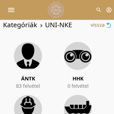
Kategóriák
UNI-NKE
vissza
ÁNTK
HHK
83 felvétel
0 felvétel