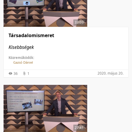
33:03
Társadalomismeret
Kisebbségek
Közreműködők:
Gazsó Dániel
2020. május 20.
36
1
27:41