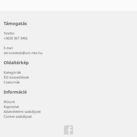
Támogatás
Telefon
+3630 367 3462
E-mail
servicedesk@uni-nke.hu
Oldaltérkép
Kategóriák
Élő közvetítések
Csatornák
Információ
Rólunk
Kapcsolat
Adatvédelmi szabályzat
Cookie szabályzat