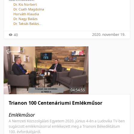
Dr. Kis Norbert
Dr. Csath Magdolna
Horváth Klaudia
Dr. Nagy Balázs
Dr. Taksás Balázs
Dr. Kőrösi Csaba
Krakkó Ákos
2020. november 19.
40
04:54:55
Trianon 100 Centenáriumi Emlékműsor
Emlékműsor
A Nemzeti Közszolgálati Egyetem 2020. június 4-én a Ludovika TV-ben
sugárzott emlékműsorral emlékezett meg a Trianoni Békediktátum
100. évfordulójáról.