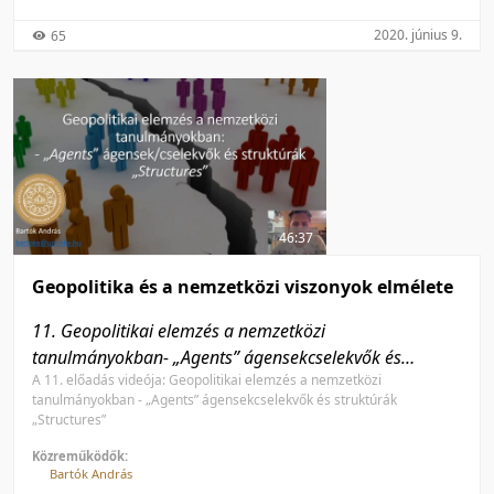
2020. június 9.
65
46:37
Geopolitika és a nemzetközi viszonyok elmélete
11. Geopolitikai elemzés a nemzetközi
tanulmányokban- „Agents” ágensekcselekvők és
A 11. előadás videója: Geopolitikai elemzés a nemzetközi
struktúrák „Structures”
tanulmányokban - „Agents” ágensekcselekvők és struktúrák
„Structures”
Közreműködők:
Bartók András