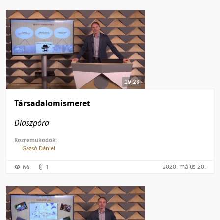
29:28
Társadalomismeret
Diaszpóra
Közreműködők:
Gazsó Dániel
2020. május 20.
66
1