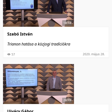
18:14
Szabó István
Trianon hatása a közjogi tradíciókra
2020. május 28.
57
26:19
Ujváry Gábor