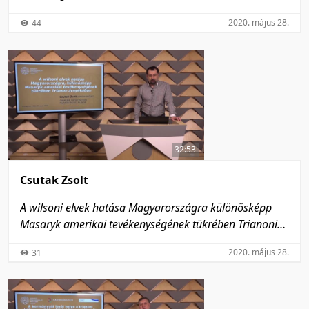
előírásainak tükrében
2020. május 28.
44
32:53
Csutak Zsolt
A wilsoni elvek hatása Magyarországra különösképp
Masaryk amerikai tevékenységének tükrében Trianoni
árnyékában
2020. május 28.
31