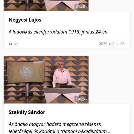
34:58
Négyesi Lajos
A ludovikás ellenforradalom 1919. június 24-én
2020. május 28.
47
19:25
Szakály Sándor
Az önálló magyar haderő megszervezésének
lehetőségei és korlátai a trianoni békediktátum