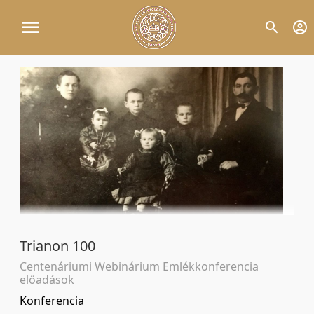
Trianon 100
Centenáriumi Webinárium Emlékkonferencia
előadások
Konferencia