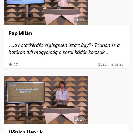
30:11
Pap Milán
„…a határkérdés véglegesen lezárt ügy” - Trianon és a
határon túli magyarság a korai Kádár-korszak
ideológiájában
2020. május 28.
27
26:29
Hőnich Henrik