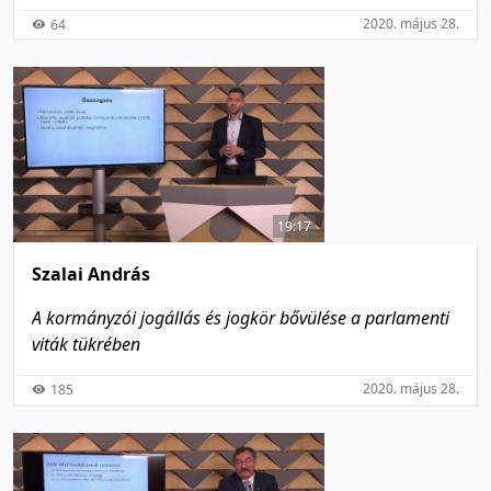
2020. május 28.
64
19:17
Szalai András
A kormányzói jogállás és jogkör bővülése a parlamenti
viták tükrében
2020. május 28.
185