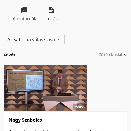
Alcsatornák
Leírás
Alcsatorna választása
29 tétel
50 tétel/oldal
5 tétel/oldal
10 tétel/oldal
20 tétel/oldal
50 tétel/oldal
100 tétel/oldal
25:05
Nagy Szabolcs