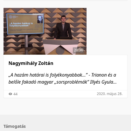
20:36
Nagymihály Zoltán
„A hazám határai is folyékonyabbak…” - Trianon és a
belőle fakadó magyar „sorsproblémák” Illyés Gyula
„tudattisztító” esszéiben
2020. május 28.
44
Támogatás