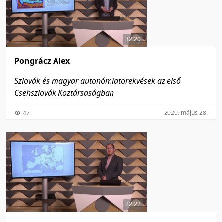
32:20
Pongrácz Alex
Szlovák és magyar autonómiatörekvések az első
Csehszlovák Köztársaságban
2020. május 28.
47
22:22