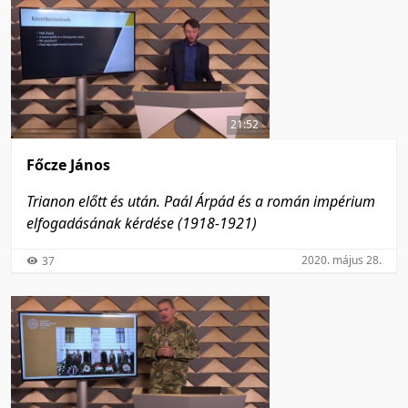
21:52
Főcze János
Trianon előtt és után. Paál Árpád és a román impérium
elfogadásának kérdése (1918-1921)
2020. május 28.
37