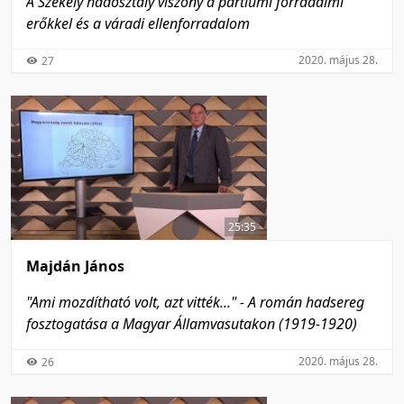
A Székely hadosztály viszony a partiumi forradalmi
erőkkel és a váradi ellenforradalom
2020. május 28.
27
25:35
Majdán János
"Ami mozdítható volt, azt vitték..." - A román hadsereg
fosztogatása a Magyar Államvasutakon (1919-1920)
2020. május 28.
26