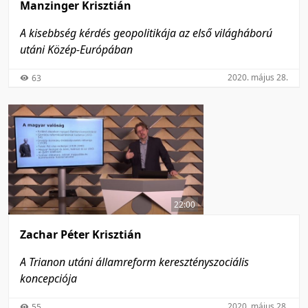
Manzinger Krisztián
A kisebbség kérdés geopolitikája az első világháború
utáni Közép-Európában
2020. május 28.
63
22:00
Zachar Péter Krisztián
A Trianon utáni államreform keresztényszociális
koncepciója
2020. május 28.
55