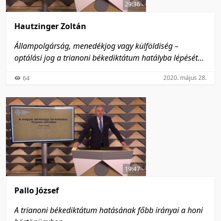
29:36
Hautzinger Zoltán
Állampolgárság, menedékjog vagy külföldiség –
optálási jog a trianoni békediktátum hatályba lépését
követően
2020. május 28.
64
19:47
Pallo József
A trianoni békediktátum hatásának főbb irányai a honi