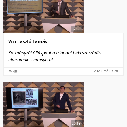
32:39
Vizi Laszló Tamás
Kormányzói álláspont a trianoni békeszerződés
aláíróinak személyéről
2020. május 28.
48
20:13