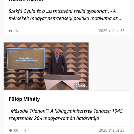
Szekfű Gyula és a „szentistváni szelíd gyakorlat”. - A
mérsékelt magyar nemzetiségi politika motívuma az
Iratok a magyar államnyelv kérdésének történetéhez
2020. május 28.
75
narratívájában
23:46
Fülöp Mihály
„Második Trianon”? A Külügyminiszterek Tanácsa 1945.
szeptember 20-i magyar-román határvitája
2020. május 28.
83
1