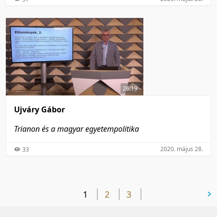
26:19
Ujváry Gábor
Trianon és a magyar egyetempolitika
2020. május 28.
33
1
2
3
következő oldal