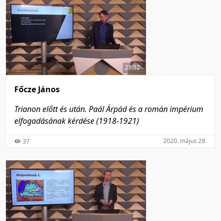
21:52
Főcze János
Trianon előtt és után. Paál Árpád és a román impérium
elfogadásának kérdése (1918-1921)
2020. május 28.
37