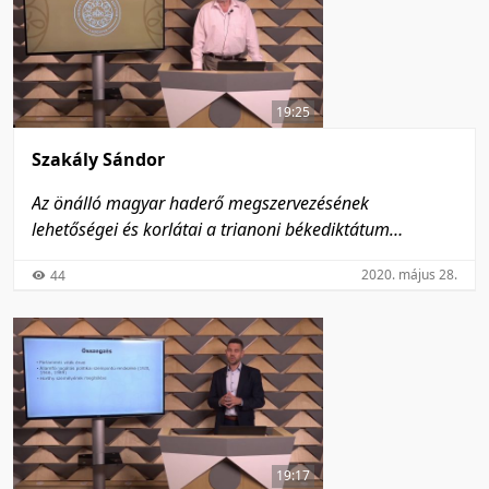
19:25
Szakály Sándor
Az önálló magyar haderő megszervezésének
lehetőségei és korlátai a trianoni békediktátum
előírásainak tükrében
2020. május 28.
44
19:17