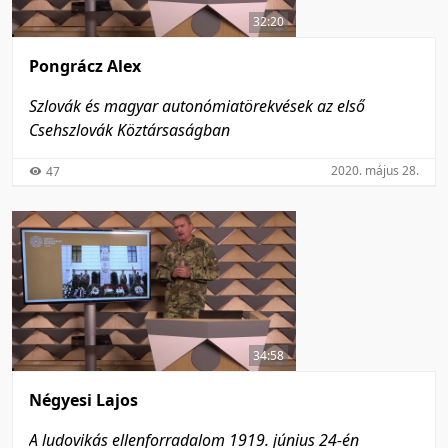
32:20
Pongrácz Alex
Szlovák és magyar autonómiatörekvések az első
Csehszlovák Köztársaságban
2020. május 28.
47
34:58
Négyesi Lajos
A ludovikás ellenforradalom 1919. június 24-én