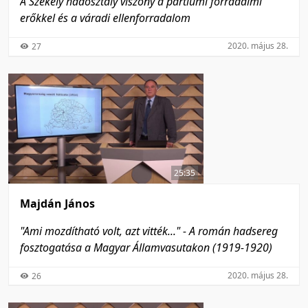
A Székely hadosztály viszony a partiumi forradalmi
erőkkel és a váradi ellenforradalom
2020. május 28.
27
25:35
Majdán János
"Ami mozdítható volt, azt vitték..." - A román hadsereg
fosztogatása a Magyar Államvasutakon (1919-1920)
2020. május 28.
26