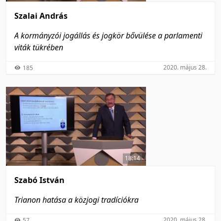
Szalai András
A kormányzói jogállás és jogkör bővülése a parlamenti
viták tükrében
2020. május 28.
185
18:14
Szabó István
Trianon hatása a közjogi tradíciókra
2020. május 28.
57