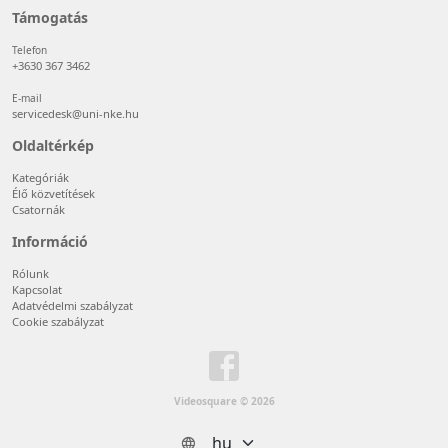
Támogatás
Telefon
+3630 367 3462
E-mail
servicedesk@uni-nke.hu
Oldaltérkép
Kategóriák
Élő közvetítések
Csatornák
Információ
Rólunk
Kapcsolat
Adatvédelmi szabályzat
Cookie szabályzat
Videosquare © 2026