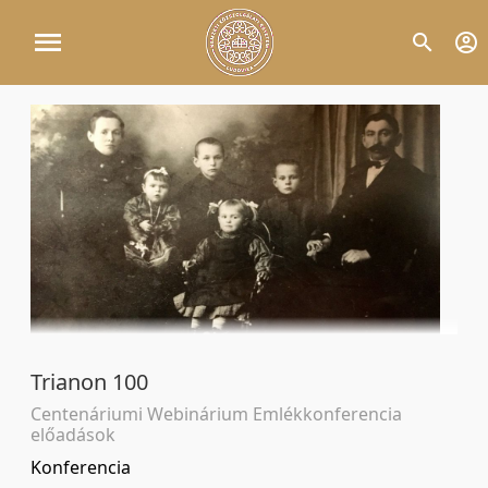
Trianon 100
Centenáriumi Webinárium Emlékkonferencia
előadások
Konferencia