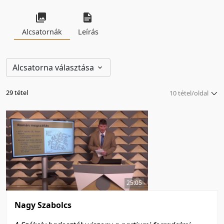
Alcsatornák
Leírás
Alcsatorna választása
29 tétel
10 tétel/oldal
5 tétel/oldal
10 tétel/oldal
20 tétel/oldal
50 tétel/oldal
100 tétel/oldal
25:05
Nagy Szabolcs