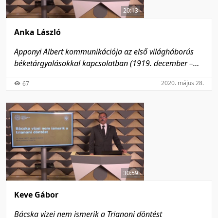
20:13
Anka László
Apponyi Albert kommunikációja az első világháborús
béketárgyalásokkal kapcsolatban (1919. december –
1920. június)
2020. május 28.
67
30:59
Keve Gábor
Bácska vizei nem ismerik a Trianoni döntést