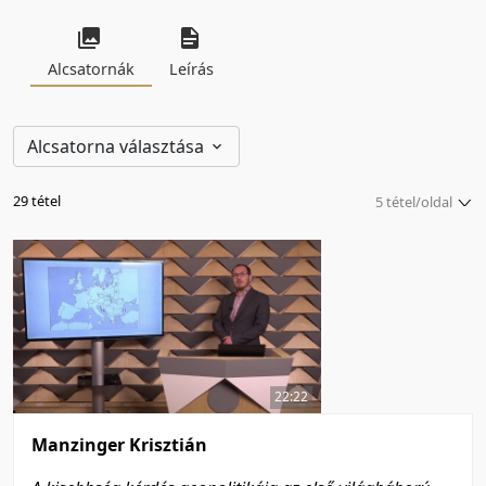
Alcsatornák
Leírás
Alcsatorna választása
29 tétel
5 tétel/oldal
5 tétel/oldal
10 tétel/oldal
20 tétel/oldal
50 tétel/oldal
100 tétel/oldal
22:22
Manzinger Krisztián