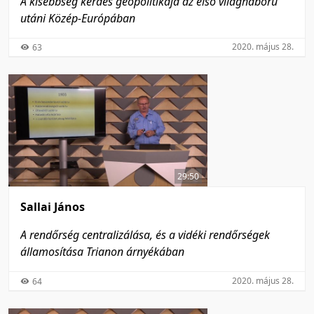
A kisebbség kérdés geopolitikája az első világháború
utáni Közép-Európában
2020. május 28.
63
29:50
Sallai János
A rendőrség centralizálása, és a vidéki rendőrségek
államosítása Trianon árnyékában
2020. május 28.
64