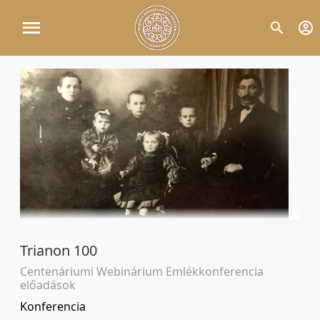
Trianon 100
Centenáriumi Webinárium Emlékkonferencia
előadások
Konferencia