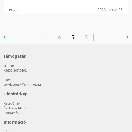
2020. május 28.
73
előző oldal
...
4
5
6
következő oldal
Támogatás
Telefon
+3630 367 3462
E-mail
servicedesk@uni-nke.hu
Oldaltérkép
Kategóriák
Élő közvetítések
Csatornák
Információ
Rólunk