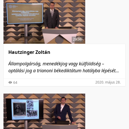
29:36
Hautzinger Zoltán
Állampolgárság, menedékjog vagy külföldiség –
optálási jog a trianoni békediktátum hatályba lépését
követően
2020. május 28.
64