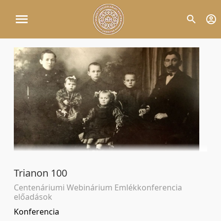
Trianon 100
Centenáriumi Webinárium Emlékkonferencia
előadások
Konferencia