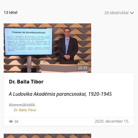
13 tétel
20 tétel/oldal
5 tétel/oldal
10 tétel/oldal
20 tétel/oldal
50 tétel/oldal
100 tétel/oldal
20:35
Dr. Balla Tibor
A Ludovika Akadémia parancsnokai, 1920-1945
Közreműködők:
Dr. Balla Tibor
2020. december 15.
36