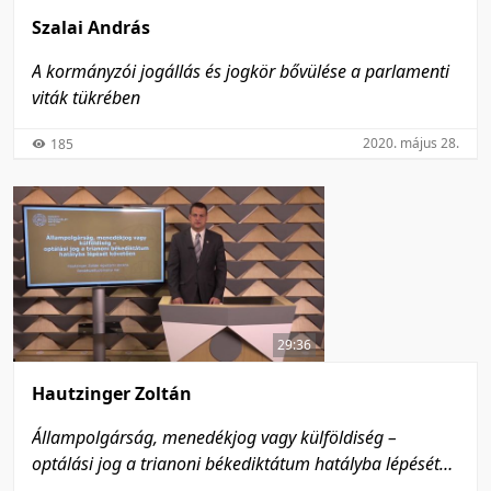
Szalai András
A kormányzói jogállás és jogkör bővülése a parlamenti
viták tükrében
2020. május 28.
185
29:36
Hautzinger Zoltán
Állampolgárság, menedékjog vagy külföldiség –
optálási jog a trianoni békediktátum hatályba lépését
követően