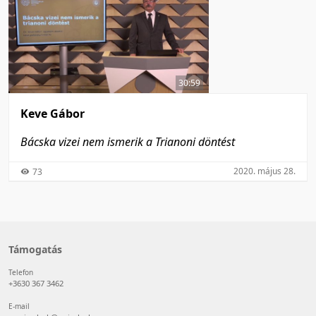
30:59
Keve Gábor
Bácska vizei nem ismerik a Trianoni döntést
2020. május 28.
73
Támogatás
Telefon
+3630 367 3462
E-mail