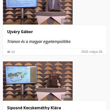
26:19
Ujváry Gábor
Trianon és a magyar egyetempolitika
2020. május 28.
33
19:35
Siposné Kecskeméthy Klára