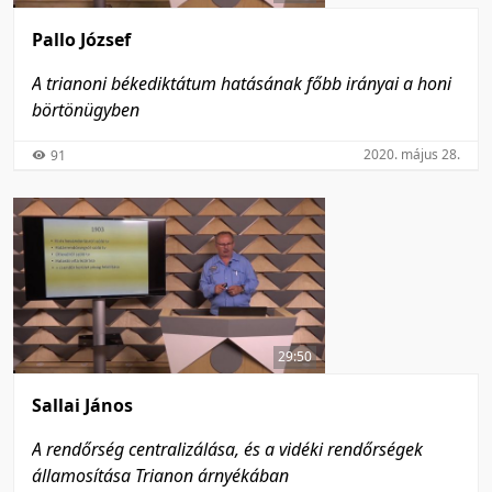
Pallo József
A trianoni békediktátum hatásának főbb irányai a honi
börtönügyben
2020. május 28.
91
29:50
Sallai János
A rendőrség centralizálása, és a vidéki rendőrségek
államosítása Trianon árnyékában