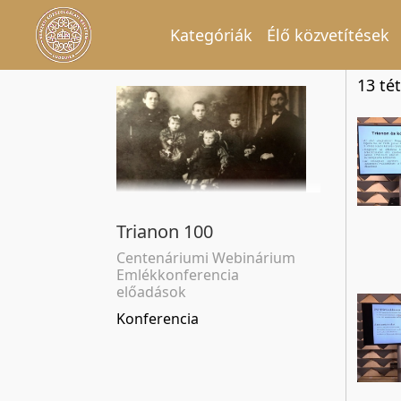
Kategóriák
Élő közvetítések
13 tét
Trianon 100
Centenáriumi Webinárium
Emlékkonferencia
előadások
Konferencia