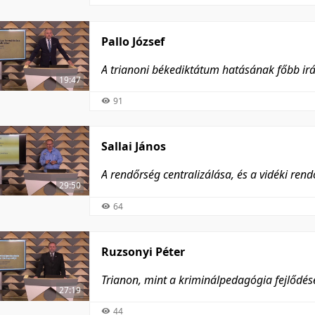
Pallo József
A trianoni békediktátum hatásának főbb ir
19:47
91
Sallai János
A rendőrség centralizálása, és a vidéki re
29:50
64
Ruzsonyi Péter
Trianon, mint a kriminálpedagógia fejlődé
27:19
44