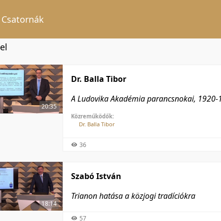
Csatornák
el
Dr. Balla Tibor
A Ludovika Akadémia parancsnokai, 1920-
20:35
Közreműködők:
Dr. Balla Tibor
36
Szabó István
Trianon hatása a közjogi tradíciókra
18:14
57