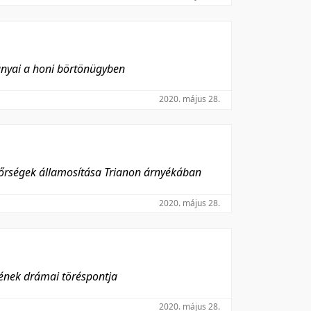
ányai a honi börtönügyben
2020. május 28.
ndőrségek államosítása Trianon árnyékában
2020. május 28.
sének drámai töréspontja
2020. május 28.