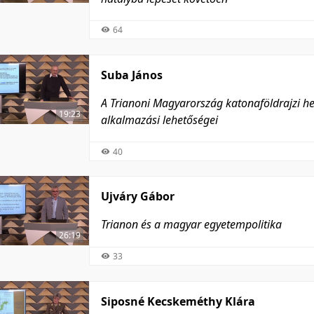
64
Suba János
A Trianoni Magyarország katonaföldrajzi hel
19:23
alkalmazási lehetőségei
40
Ujváry Gábor
Trianon és a magyar egyetempolitika
26:19
33
Siposné Kecskeméthy Klára