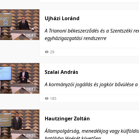
Ujházi Loránd
A Trianoni békeszerződés és a Szentszéki 
26:49
egyházigazgatási rendszerre
29
Szalai András
A kormányzói jogállás és jogkör bővülése a
19:17
185
Hautzinger Zoltán
Állampolgárság, menedékjog vagy külföldisé
29:36
hatályba lépését követően