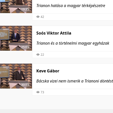
Trianon hatása a magyar térképészetre
19:35
42
Soós Viktor Attila
Trianon és a történelmi magyar egyházak
25:09
22
Keve Gábor
Bácska vizei nem ismerik a Trianoni döntést
30:59
73