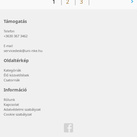
1
2
3
következő oldal
Támogatás
Telefon
+3630 367 3462
E-mail
servicedesk@uni-nke.hu
Oldaltérkép
Kategóriák
Élő közvetítések
Csatornák
Információ
Rólunk
Kapcsolat
Adatvédelmi szabályzat
Cookie szabályzat