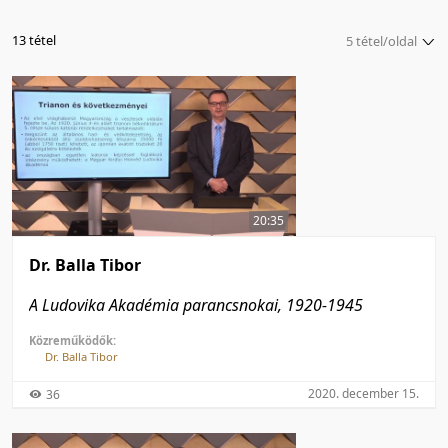
13 tétel
5 tétel/oldal
5 tétel/oldal
10 tétel/oldal
20 tétel/oldal
50 tétel/oldal
100 tétel/oldal
20:35
Dr. Balla Tibor
A Ludovika Akadémia parancsnokai, 1920-1945
Közreműködők:
Dr. Balla Tibor
2020. december 15.
36