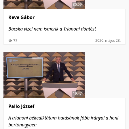
30:59
Keve Gábor
Bácska vizei nem ismerik a Trianoni döntést
2020. május 28.
73
19:47
Pallo József
A trianoni békediktátum hatásának főbb irányai a honi
börtönügyben