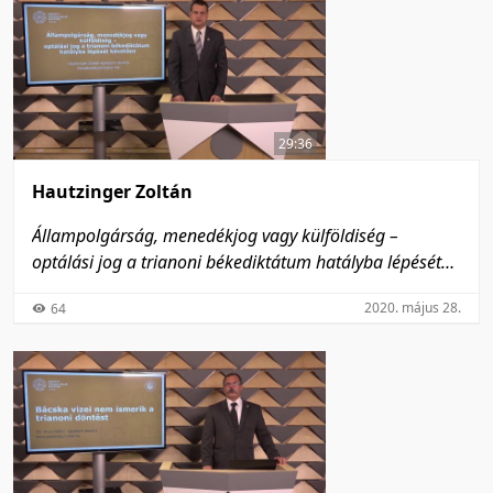
29:36
Hautzinger Zoltán
Állampolgárság, menedékjog vagy külföldiség –
optálási jog a trianoni békediktátum hatályba lépését
követően
2020. május 28.
64