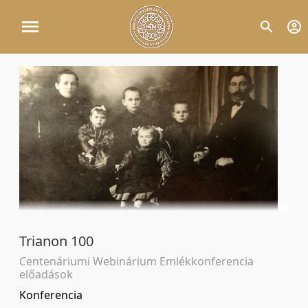
Trianon 100
Centenáriumi Webinárium Emlékkonferencia
előadások
Konferencia