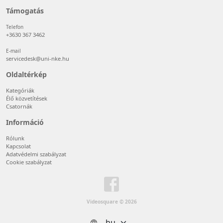
Támogatás
Telefon
+3630 367 3462
E-mail
servicedesk@uni-nke.hu
Oldaltérkép
Kategóriák
Élő közvetítések
Csatornák
Információ
Rólunk
Kapcsolat
Adatvédelmi szabályzat
Cookie szabályzat
Videosquare © 2026