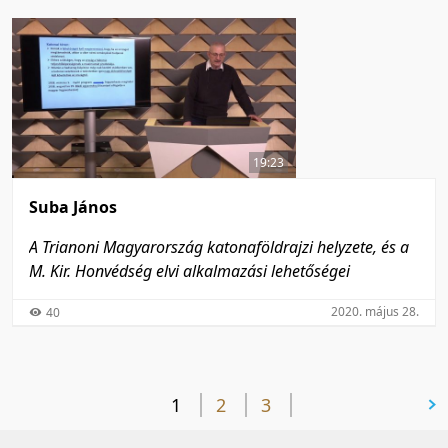
19:23
Suba János
A Trianoni Magyarország katonaföldrajzi helyzete, és a
M. Kir. Honvédség elvi alkalmazási lehetőségei
2020. május 28.
40
1
2
3
következő oldal