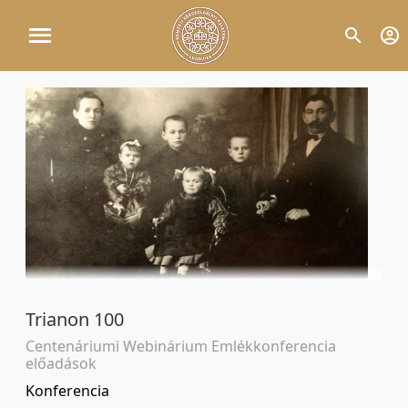
Trianon 100
Centenáriumi Webinárium Emlékkonferencia
előadások
Konferencia