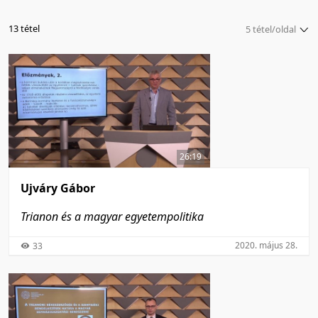
13 tétel
5 tétel/oldal
5 tétel/oldal
10 tétel/oldal
20 tétel/oldal
50 tétel/oldal
100 tétel/oldal
26:19
Ujváry Gábor
Trianon és a magyar egyetempolitika
2020. május 28.
33