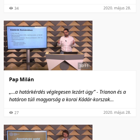
2020. május 28.
34
30:11
Pap Milán
„…a határkérdés véglegesen lezárt ügy” - Trianon és a
határon túli magyarság a korai Kádár-korszak
ideológiájában
2020. május 28.
27