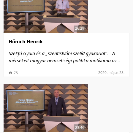
26:29
Hőnich Henrik
Szekfű Gyula és a „szentistváni szelíd gyakorlat”. - A
mérsékelt magyar nemzetiségi politika motívuma az
Iratok a magyar államnyelv kérdésének történetéhez
2020. május 28.
75
narratívájában
23:46