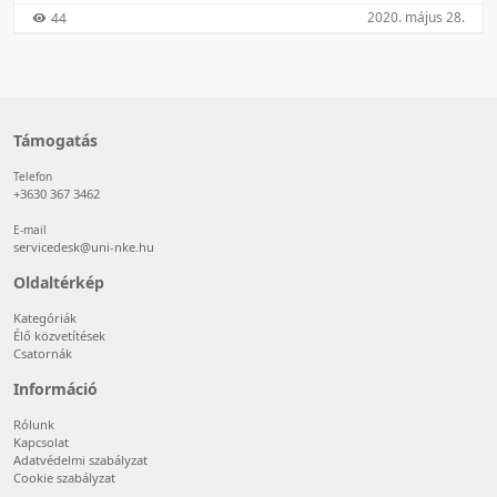
2020. május 28.
44
Támogatás
Telefon
+3630 367 3462
E-mail
servicedesk@uni-nke.hu
Oldaltérkép
Kategóriák
Élő közvetítések
Csatornák
Információ
Rólunk
Kapcsolat
Adatvédelmi szabályzat
Cookie szabályzat