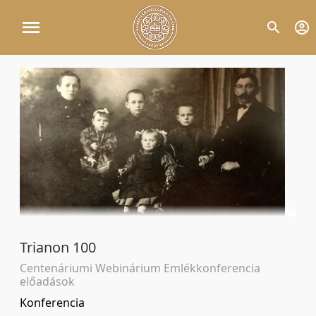
Trianon 100
Centenáriumi Webinárium Emlékkonferencia
előadások
Konferencia