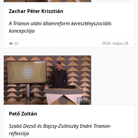
Zachar Péter Krisztián
A Trianon utáni államreform keresztényszociális
koncepciója
2020. május 28.
55
23:12
Pető Zoltán
Szabó Dezső és Bajcsy-Zsilinszky Endre Trianon-
reflexiója