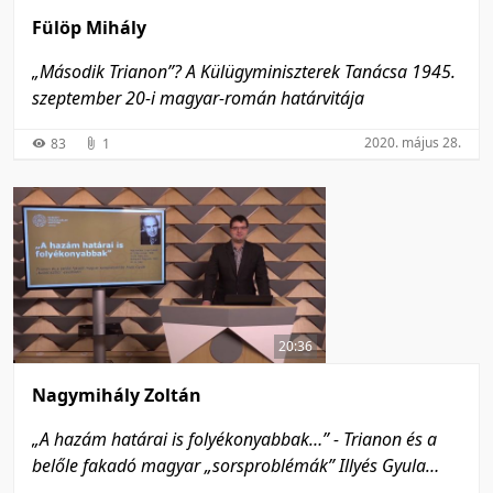
Fülöp Mihály
„Második Trianon”? A Külügyminiszterek Tanácsa 1945.
szeptember 20-i magyar-román határvitája
2020. május 28.
83
1
20:36
Nagymihály Zoltán
„A hazám határai is folyékonyabbak…” - Trianon és a
belőle fakadó magyar „sorsproblémák” Illyés Gyula
„tudattisztító” esszéiben