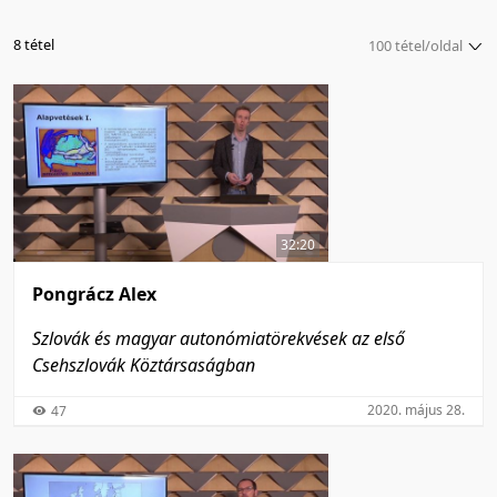
8 tétel
100 tétel/oldal
5 tétel/oldal
10 tétel/oldal
20 tétel/oldal
50 tétel/oldal
100 tétel/oldal
32:20
Pongrácz Alex
Szlovák és magyar autonómiatörekvések az első
Csehszlovák Köztársaságban
2020. május 28.
47