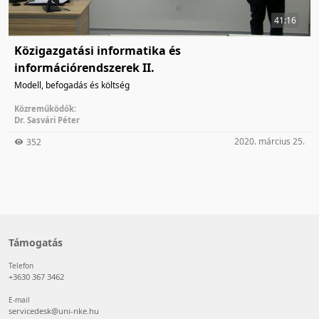
41:16
Közigazgatási informatika és
információrendszerek II.
Modell, befogadás és költség
Közreműködők:
Dr. Sasvári Péter
2020. március 25.
352
Támogatás
Telefon
+3630 367 3462
E-mail
servicedesk@uni-nke.hu