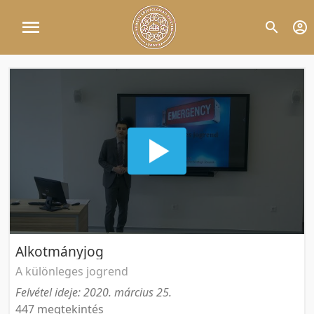
Alkotmányjog
A különleges jogrend
Felvétel ideje: 2020. március 25.
447 megtekintés