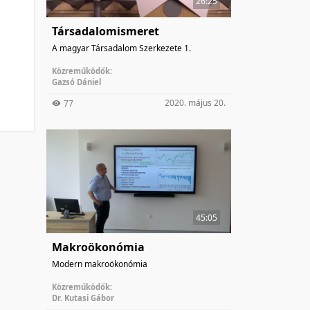
26:25
Társadalomismeret
A magyar Társadalom Szerkezete 1.
Közreműködők:
Gazsó Dániel
2020. május 20.
77
45:05
Makroökonómia
Modern makroökonómia
Közreműködők:
Dr. Kutasi Gábor