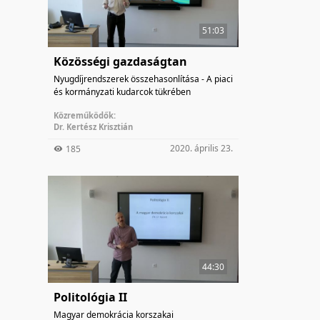
51:03
Közösségi gazdaságtan
Nyugdíjrendszerek összehasonlítása - A piaci
és kormányzati kudarcok tükrében
Közreműködők:
Dr. Kertész Krisztián
2020. április 23.
185
44:30
Politológia II
Magyar demokrácia korszakai