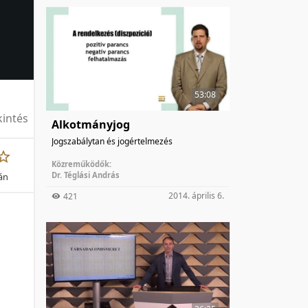
53:08
intés
Alkotmányjog
Jogszabálytan és jogértelmezés
Közreműködők:
Dr. Téglási András
ján
2014. április 6.
421