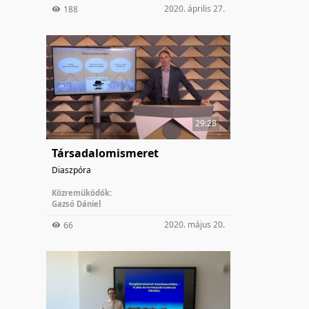
2020. április 27.
188
29:28
Társadalomismeret
Diaszpóra
Közreműködők:
Gazsó Dániel
2020. május 20.
66