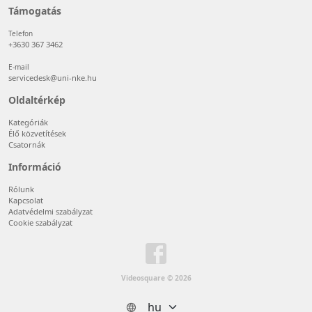
Támogatás
Telefon
+3630 367 3462
E-mail
servicedesk@uni-nke.hu
Oldaltérkép
Kategóriák
Élő közvetítések
Csatornák
Információ
Rólunk
Kapcsolat
Adatvédelmi szabályzat
Cookie szabályzat
Videosquare © 2026