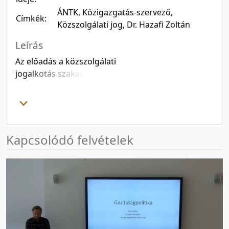
ÁNTK, Közigazgatás-szervező,
Címkék:
Közszolgálati jog, Dr. Hazafi Zoltán
Leírás
Az előadás a közszolgálati
jogalkotás szakaszait mutatja be,
valamint összehasonlítja a
kormányzati igazgatásról szóló
törvény új szabályozási
koncepcióját a korábbi korszakok
szabályozási elveivel.
Kapcsolódó felvételek