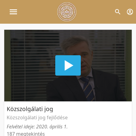
Közszolgálati jog
Közszolgálati jog fejlődése
Felvétel ideje: 2020. április 1.
187 megtekintés