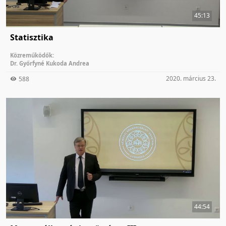
45:13
Statisztika
Közreműködők:
Dr. Győrfyné Kukoda Andrea
2020. március 23.
588
44:54