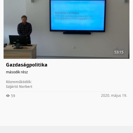
53:15
Gazdaságpolitika
második rész
Közreműködők:
Szijártó Norbert
2020. május 19.
59