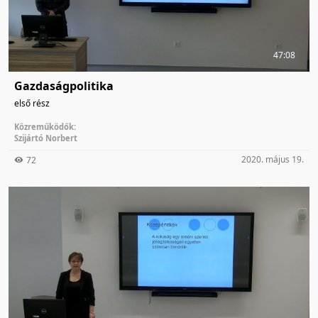
47:08
Gazdaságpolitika
első rész
Közreműködők:
Szijártó Norbert
2020. május 19.
72