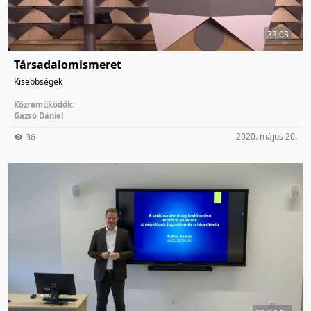
33:03
Társadalomismeret
Kisebbségek
Közreműködők:
Gazsó Dániel
2020. május 20.
36