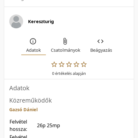
Kereszturig
Adatok
Csatolmányok
Beágyazás
0 értékelés alapján
Adatok
Közreműködők
Gazsó Dániel
Felvétel
26p 25mp
hossza:
Felvétel