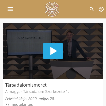
Társadalomismeret
A magyar Társadalom Szerkezete 1.
Felvétel ideje: 2020. május 20.
77 megtekintés