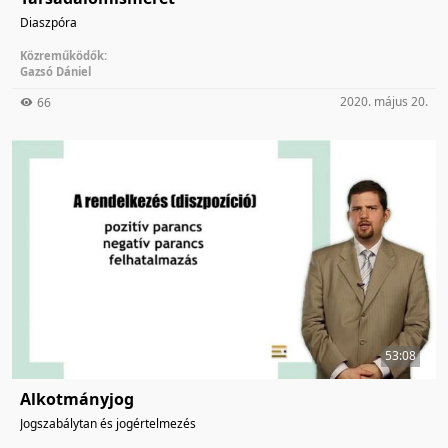
Diaszpóra
Közreműködők:
Gazsó Dániel
2020. május 20.
66
53:08
Alkotmányjog
Jogszabálytan és jogértelmezés