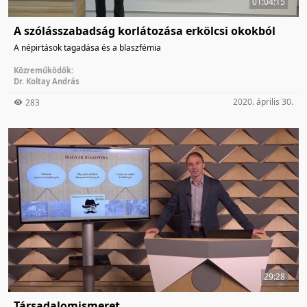
01:04:15
A szólásszabadság korlátozása erkölcsi okokból
A népirtások tagadása és a blaszfémia
Közreműködők:
Dr. Koltay András
2020. április 30.
283
29:28
Társadalomismeret