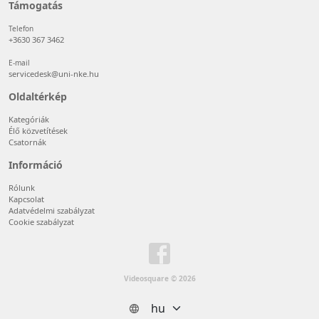
Támogatás
Telefon
+3630 367 3462
E-mail
servicedesk@uni-nke.hu
Oldaltérkép
Kategóriák
Élő közvetítések
Csatornák
Információ
Rólunk
Kapcsolat
Adatvédelmi szabályzat
Cookie szabályzat
Videosquare © 2026