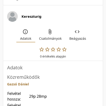
Kereszturig
Adatok
Csatolmányok
Beágyazás
0 értékelés alapján
Adatok
Közreműködők
Gazsó Dániel
Felvétel
29p 28mp
hossza:
Felvétel