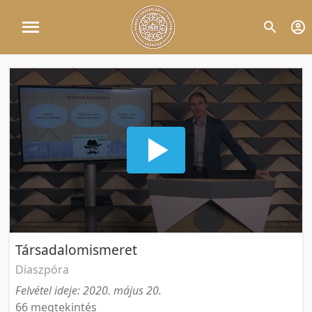
Társadalomismeret
Diaszpóra
Felvétel ideje: 2020. május 20.
66 megtekintés