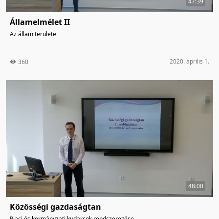
47:39
Államelmélet II
Az állam területe
2020. április 1.
360
48:00
Közösségi gazdaságtan
Piaci és kormányzati kudarcok rendszerezése