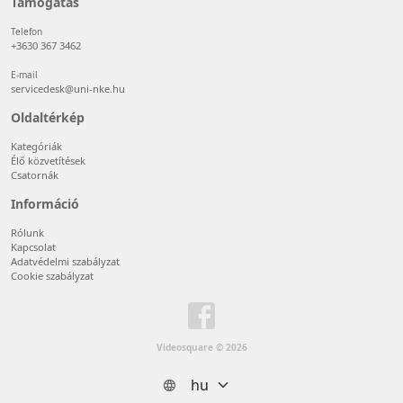
Támogatás
Telefon
+3630 367 3462
E-mail
servicedesk@uni-nke.hu
Oldaltérkép
Kategóriák
Élő közvetítések
Csatornák
Információ
Rólunk
Kapcsolat
Adatvédelmi szabályzat
Cookie szabályzat
Videosquare © 2026