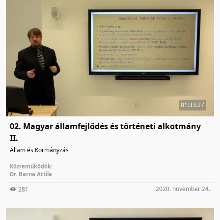
01:33:27
02. Magyar államfejlődés és történeti alkotmány
II.
Állam és Kormányzás
Közreműködők:
Dr. Barna Attila
2020. november 24.
281