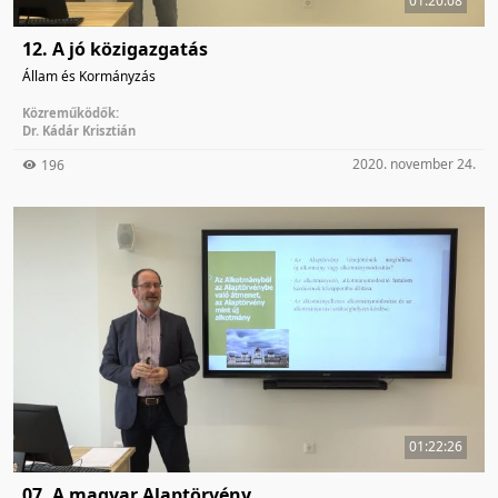
01:20:08
12. A jó közigazgatás
Állam és Kormányzás
Közreműködők:
Dr. Kádár Krisztián
2020. november 24.
196
01:22:26
07. A magyar Alaptörvény