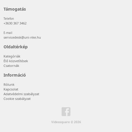
Támogatás
Telefon
+3630 367 3462
E-mail
servicedesk@uni-nke.hu
Oldaltérkép
Kategóriák
Élő közvetítések
Csatornák
Információ
Rólunk
Kapcsolat
Adatvédelmi szabályzat
Cookie szabályzat
Videosquare © 2026