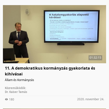
01:32:15
11. A demokratikus kormányzás gyakorlata és
kihívásai
Állam és Kormányzás
Közreműködők:
Dr. Kaiser Tamás
2020. november 24.
180