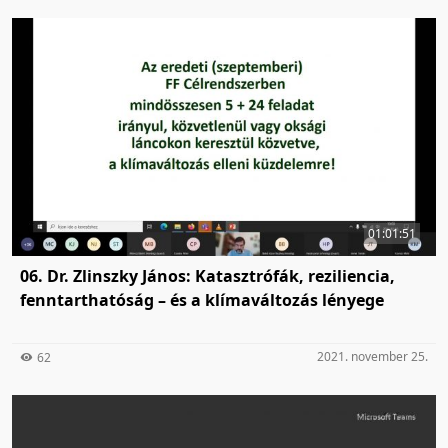
01:01:51
06. Dr. Zlinszky János: Katasztrófák, reziliencia,
fenntarthatóság – és a klímaváltozás lényege
2021. november 25.
62