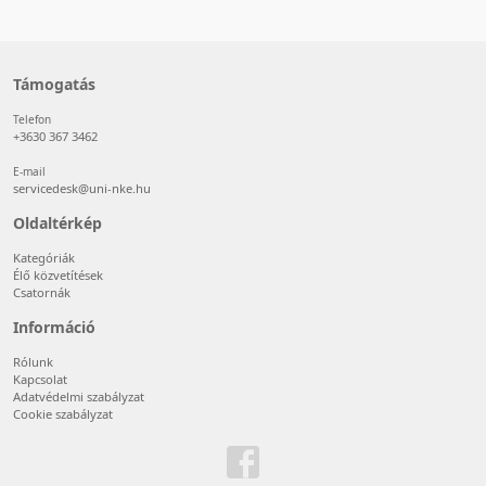
Támogatás
Telefon
+3630 367 3462
E-mail
servicedesk@uni-nke.hu
Oldaltérkép
Kategóriák
Élő közvetítések
Csatornák
Információ
Rólunk
Kapcsolat
Adatvédelmi szabályzat
Cookie szabályzat