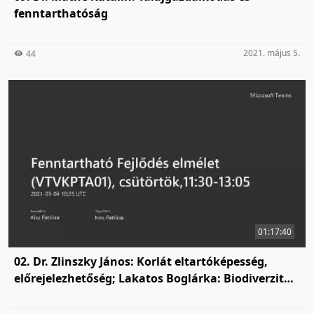
fenntarthatóság
2021. május 5.
44
01:17:40
02. Dr. Zlinszky János: Korlát eltartóképesség,
előrejelezhetőség; Lakatos Boglárka: Biodiverzitás,
reziliencia