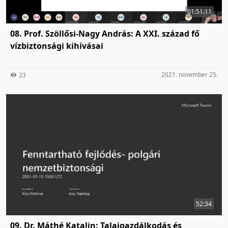
01:51:11
08. Prof. Szöllősi-Nagy András: A XXI. század fő
vízbiztonsági kihívásai
2021. november 25.
23
52:34
09. Dr. Máthé Katalin: Talajgazdálkodás és