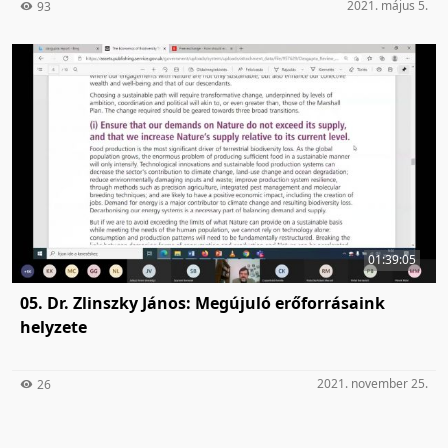
2021. május 5.
93
01:39:05
05. Dr. Zlinszky János: Megújuló erőforrásaink
helyzete
2021. november 25.
26