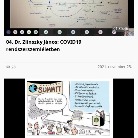
01:35:46
04. Dr. Zlinszky János: COVID19
rendszerszemléletben
2021. november 25.
28