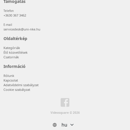
Támogatás
Telefon
+3630 367 3462
E-mail
servicedesk@uni-nke.hu
Oldaltérkép
Kategóriák
Élő közvetítések
Csatornák
Információ
Rólunk
Kapcsolat
Adatvédelmi szabályzat
Cookie szabályzat
Videosquare © 2026