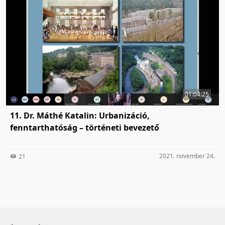
01:04:25
11. Dr. Máthé Katalin: Urbanizáció,
fenntarthatóság – történeti bevezető
2021. november 24.
21