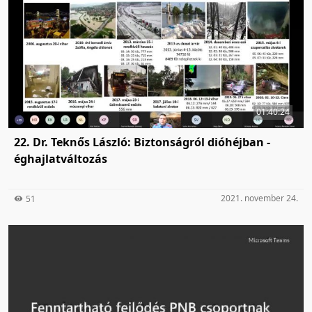
01:40:24
22. Dr. Teknős László: Biztonságról dióhéjban -
éghajlatváltozás
2021. november 24.
51