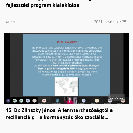
fejlesztési program kialakítása
2021. november 25.
11
03:56:33
15. Dr. Zlinszky János: A fenntarthatóságtól a
rezilienciáig – a kormányzás öko-szociális
mozgástere