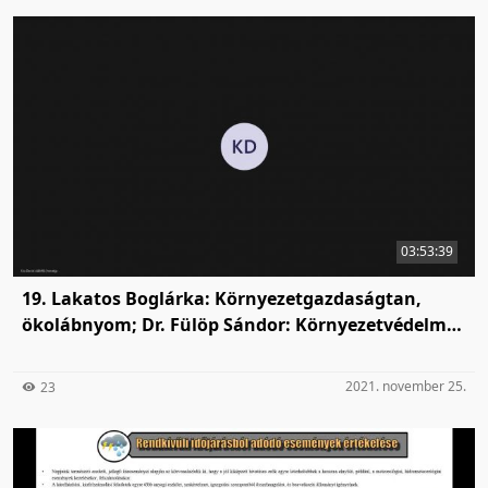
03:53:39
19. Lakatos Boglárka: Környezetgazdaságtan,
ökolábnyom; Dr. Fülöp Sándor: Környezetvédelmi
jog és vízgazdálkodási jog
2021. november 25.
23