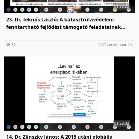
01:38:32
23. Dr. Teknős László: A katasztrófavédelem
fenntartható fejlődést támogató feladatainak
elemzése
2021. november 24.
52
01:33:02
14. Dr. Zlinszky János: A 2015 utáni globális