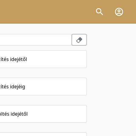
ítés idejétől
ítés idejéig
öltés idejétől