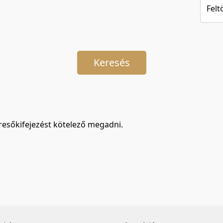
Felt
Keresés
resőkifejezést kötelező megadni.