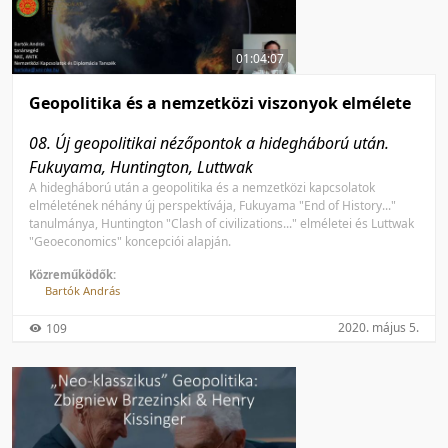
50 tétel/oldal
Feltöltés dátuma szerint
100 tétel/oldal
Feltöltés dátuma szerint
01:04:07
Utolsó módosítás szerint
Utolsó módosítás szerint
Geopolitika és a nemzetközi viszonyok elmélete
08. Új geopolitikai nézőpontok a hidegháború után.
Fukuyama, Huntington, Luttwak
A hidegháború után a geopolitika és a nemzetközi kapcsolatok
elméletének néhány új perspektívája, Fukuyama "End of History..."
tanulmánya, Huntington "Clash of civilizations..." elméletei és Luttwak
"Geoeconomics" koncepciói alapján.
Közreműködők:
Bartók András
2020. május 5.
109