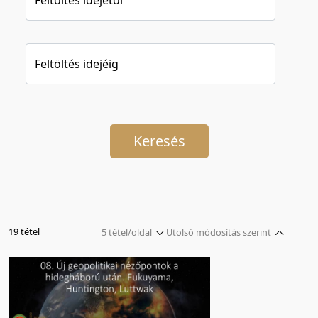
Feltöltés idejéig
Keresés
19 tétel
5 tétel/oldal
Utolsó módosítás szerint
5 tétel/oldal
Relevancia szerint
10 tétel/oldal
Kezdés/felvétel dátuma szerint
20 tétel/oldal
Kezdés/felvétel dátuma szerint