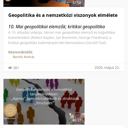
37:58
Geopolitika és a nemzetközi viszonyok elmélete
10. Mai geopolitikai elemzők; kritikai geopolitika
A 10. előadás videója, három mai geopolitikai elemző és külpolitikai
kommentátor (Robert Kaplan, Ian Bremmer, George Friedman); a
kritikai geopolitika tudományterület bemutatása (Gerald Toal).
Közreműködők:
Bartók András
2020. május 22.
301
46:37