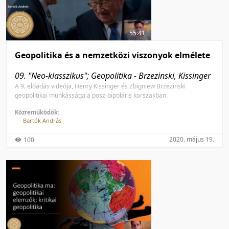
55:41
Geopolitika és a nemzetközi viszonyok elmélete
09. "Neo-klasszikus"­; Geopolitika - Brzezinski, Kissinger
A 9. előadás videója, Henry Kissinger és Zbigniew Brzezinski
geopolitikai munkássága a posz-bipoláris korszakban.
Közreműködők:
Bartók András
2020. május 19.
100