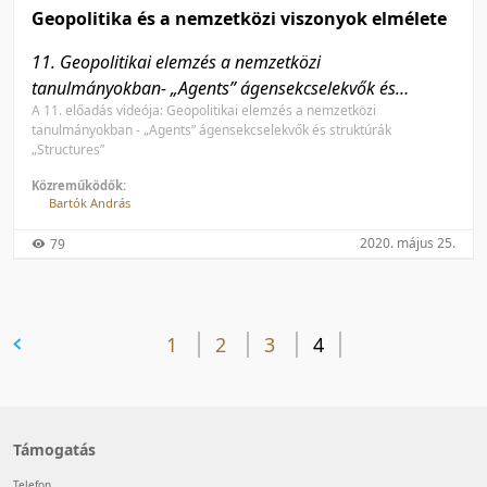
Geopolitika és a nemzetközi viszonyok elmélete
11. Geopolitikai elemzés a nemzetközi
tanulmányokban- „Agents” ágensekcselekvők és
A 11. előadás videója: Geopolitikai elemzés a nemzetközi
struktúrák „Structures”
tanulmányokban - „Agents” ágensekcselekvők és struktúrák
„Structures”
Közreműködők:
Bartók András
2020. május 25.
79
előző oldal
1
2
3
4
Támogatás
Telefon