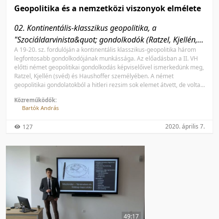
Geopolitika és a nemzetközi viszonyok elmélete
02. Kontinentális-klasszikus geopolitika, a
"Szociáldarvinista&q­uot; gondolkodók (Ratzel, Kjellén,
A 19-20. sz. fordulóján a kontinentális klasszikus-geopolitika három
Haushoffer)
legfontosabb gondolkodójának munkássága. Az előadásban a II. VH
előtti német geopolitikai gondolkodás képviselőivel ismerkedünk meg,
Ratzel, Kjellén (svéd) és Haushoffer személyében. A német
geopolitikai gondolatokból a hitleri rezsim sok elemet átvett, de voltak
komoly ellentétek is Haushoffer és Hitler szellemi kiindulópontjai
Közreműködők:
között.
Bartók András
2020. április 7.
127
49:17