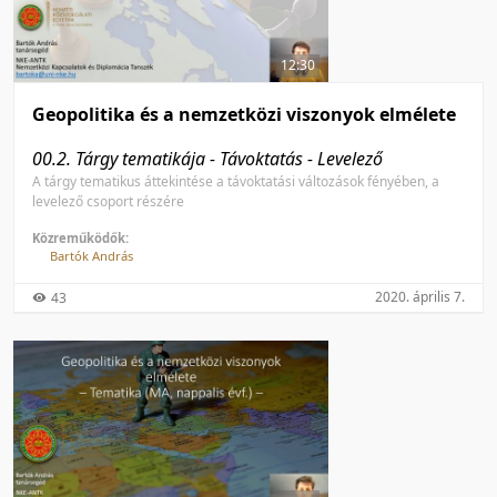
50 tétel/oldal
Feltöltés dátuma szerint
100 tétel/oldal
Feltöltés dátuma szerint
12:30
Utolsó módosítás szerint
Utolsó módosítás szerint
Geopolitika és a nemzetközi viszonyok elmélete
00.2. Tárgy tematikája - Távoktatás - Levelező
A tárgy tematikus áttekintése a távoktatási változások fényében, a
levelező csoport részére
Közreműködők:
Bartók András
2020. április 7.
43