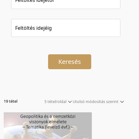
Feltöltés idejéig
Keresés
19 tétel
5 tétel/oldal
Utolsó módosítás szerint
5 tétel/oldal
Relevancia szerint
10 tétel/oldal
Kezdés/felvétel dátuma szerint
20 tétel/oldal
Kezdés/felvétel dátuma szerint