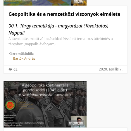
08:06
Geopolitika és a nemzetközi viszonyok elmélete
00.1. Tárgy tematikája - magyarázat (Távoktatás)
Nappali
A távoktatás miatti változásokkal frissített tematikus áttekintés a
tárgyhoz (nappalis évfolyam).
Közreműködők:
Bartók András
2020. április 7.
62
01:00:00