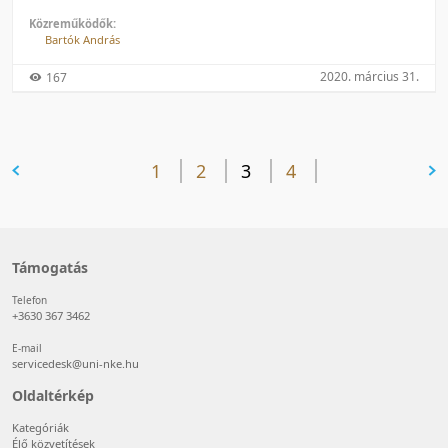
Közreműködők:
Bartók András
2020. március 31.
167
előző oldal
1
2
3
4
következő oldal
Támogatás
Telefon
+3630 367 3462
E-mail
servicedesk@uni-nke.hu
Oldaltérkép
Kategóriák
Élő közvetítések