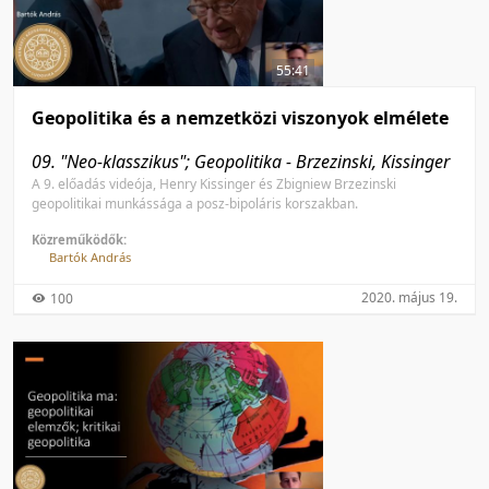
55:41
Geopolitika és a nemzetközi viszonyok elmélete
09. "Neo-klasszikus"­; Geopolitika - Brzezinski, Kissinger
A 9. előadás videója, Henry Kissinger és Zbigniew Brzezinski
geopolitikai munkássága a posz-bipoláris korszakban.
Közreműködők:
Bartók András
2020. május 19.
100