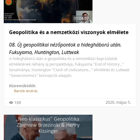
50 tétel/oldal
Feltöltés dátuma szerint
100 tétel/oldal
Feltöltés dátuma szerint
01:04:07
Utolsó módosítás szerint
Utolsó módosítás szerint
Geopolitika és a nemzetközi viszonyok elmélete
08. Új geopolitikai nézőpontok a hidegháború után.
Fukuyama, Huntington, Luttwak
A hidegháború után a geopolitika és a nemzetközi kapcsolatok
elméletének néhány új perspektívája, Fukuyama "End of History..."
tanulmánya, Huntington "Clash of civilizations..." elméletei és Luttwak
"Geoeconomics" koncepciói alapján.
Közreműködők:
Bartók András
2020. május 5.
109