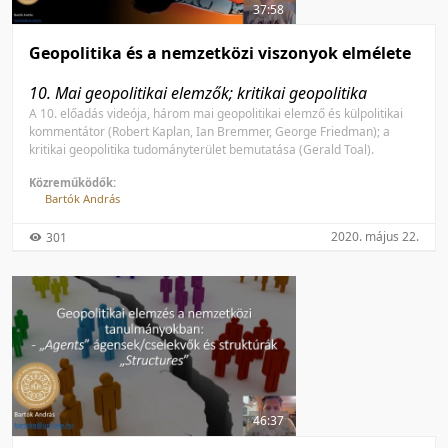
37:58
Geopolitika és a nemzetközi viszonyok elmélete
10. Mai geopolitikai elemzők; kritikai geopolitika
A 10. előadás videója, három mai geopolitikai elemző és külpolitikai
kommentátor (Robert Kaplan, Ian Bremmer, George Friedman); a
kritikai geopolitika tudományterület bemutatása (Gerald Toal).
Közreműködők:
Bartók András
2020. május 22.
301
46:37