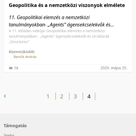
Geopolitika és a nemzetközi viszonyok elmélete
11. Geopolitikai elemzés a nemzetközi
tanulmányokban- „Agents” ágensekcselekvők és
A 11. előadás videója: Geopolitikai elemzés a nemzetközi
struktúrák „Structures”
tanulmányokban - „Agents” ágensekcselekvők és struktúrák
„Structures”
Közreműködők:
Bartók András
2020. május 25.
79
előző oldal
1
2
3
4
Támogatás
Telefon