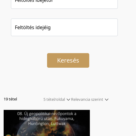
Feltöltés idejéig
Keresés
19 tétel
5 tétel/oldal
Relevancia szerint
5 tétel/oldal
Relevancia szerint
10 tétel/oldal
Kezdés/felvétel dátuma szerint
20 tétel/oldal
Kezdés/felvétel dátuma szerint