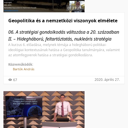
01:23:27
Geopolitika és a nemzetközi viszonyok elmélete
06. A stratégiai gondolkodás változása a 20. században
II. – Hidegháború, feltartóztatás, nukleáris stratégia
A kurzus 6. előadása, melynek témája a hidegháború politikai-
ideológiai kontextusának hatása a Geopolitika tanulmányára, valamint
az atomfegyverek hatása a stratégiai gondolkodásra.
Közreműködők:
Bartók András
2020. április 27.
67