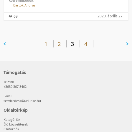
Közreműködők:
Bartók András
2020. április 27.
69
előző oldal
1
2
3
4
következő oldal
Támogatás
Telefon
+3630 367 3462
E-mail
servicedesk@uni-nke.hu
Oldaltérkép
Kategóriák
Élő közvetítések
Csatornák