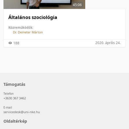
45:06
Általános szociológia
Közreműködők:
Dr. Demeter Márton
2020. április 24.
188
Támogatás
Telefon
+3630 367 3462
E-mail
servicedesk@uni-nke.hu
Oldaltérkép