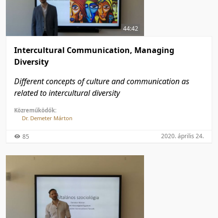
50 tétel/oldal
Feltöltés dátuma szerint
100 tétel/oldal
Feltöltés dátuma szerint
44:42
Utolsó módosítás szerint
Utolsó módosítás szerint
Intercultural Communication, Managing
Diversity
Different concepts of culture and communication as
related to intercultural diversity
Közreműködők:
Dr. Demeter Márton
2020. április 24.
85