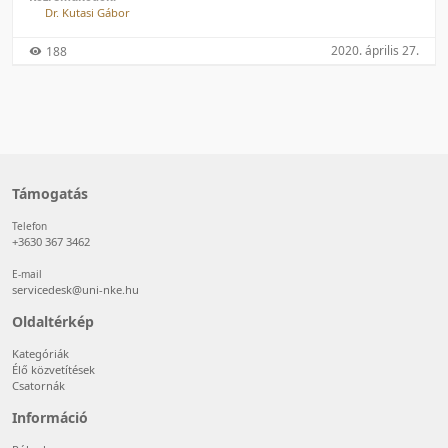
Dr. Kutasi Gábor
2020. április 27.
188
Támogatás
Telefon
+3630 367 3462
E-mail
servicedesk@uni-nke.hu
Oldaltérkép
Kategóriák
Élő közvetítések
Csatornák
Információ