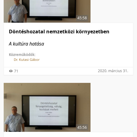
50 tétel/oldal
Feltöltés dátuma szerint
100 tétel/oldal
Feltöltés dátuma szerint
45:58
Utolsó módosítás szerint
Utolsó módosítás szerint
Döntéshozatal nemzetközi környezetben
A kultúra hatása
Közreműködők:
Dr. Kutasi Gábor
2020. március 31.
71
45:56