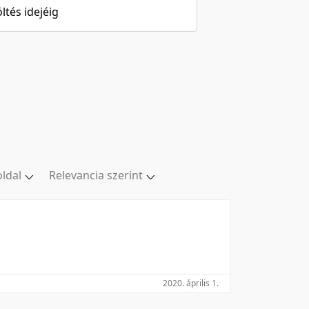
öltés idejéig
oldal
Relevancia szerint
oldal
Relevancia szerint
/oldal
Kezdés/felvétel dátuma szerint
/oldal
Kezdés/felvétel dátuma szerint
/oldal
Feltöltés dátuma szerint
l/oldal
Feltöltés dátuma szerint
2020. április 1.
Utolsó módosítás szerint