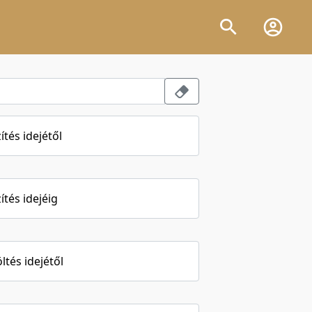
ítés idejétől
ítés idejéig
öltés idejétől