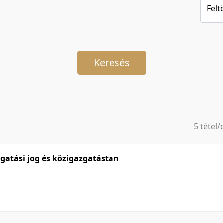
Felt
Keresés
5 tétel/
5 tétel/
10 tétel
gatási jog és közigazgatástan
20 tétel
50 tétel
100 téte