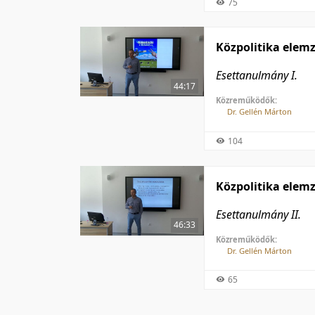
75
Közpolitika elem
Esettanulmány I.
44:17
Közreműködők:
Dr. Gellén Márton
104
Közpolitika elem
Esettanulmány II.
46:33
Közreműködők:
Dr. Gellén Márton
65