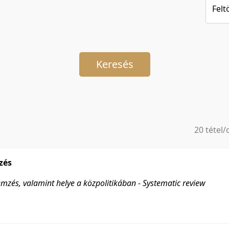
Felt
Keresés
20 tétel/
5 tétel/o
10 tétel/
zés
20 tétel/
emzés, valamint helye a közpolitikában - Systematic review
50 tétel/
100 tétel