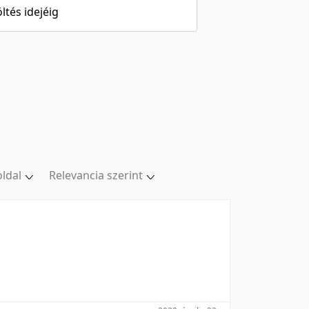
öltés idejéig
oldal
Relevancia szerint
ldal
Relevancia szerint
oldal
Kezdés/felvétel dátuma szerint
oldal
Kezdés/felvétel dátuma szerint
oldal
Feltöltés dátuma szerint
/oldal
Feltöltés dátuma szerint
Utolsó módosítás szerint