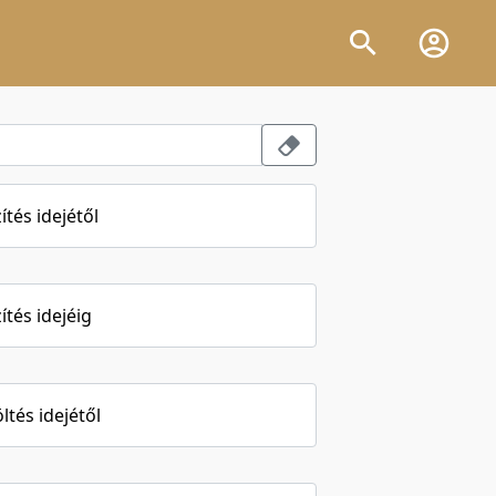
ítés idejétől
ítés idejéig
öltés idejétől