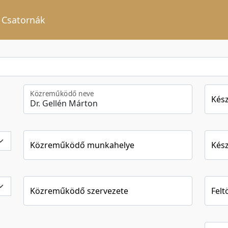
Csatornák
Közreműködő neve
Kész
Közreműködő munkahelye
Kész
Közreműködő szervezete
Felt