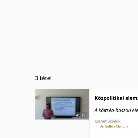
3 tétel
Közpolitikai elem
A költség-haszon el
45:15
Közreműködők:
Dr. Gellén Márton