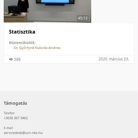
50 tétel/oldal
Feltöltés dátuma szerint
100 tétel/oldal
Feltöltés dátuma szerint
45:13
Utolsó módosítás szerint
Utolsó módosítás szerint
Statisztika
Közreműködők:
Dr. Győrfyné Kukoda Andrea
2020. március 23.
588
Támogatás
Telefon
+3630 367 3462
E-mail
servicedesk@uni-nke.hu