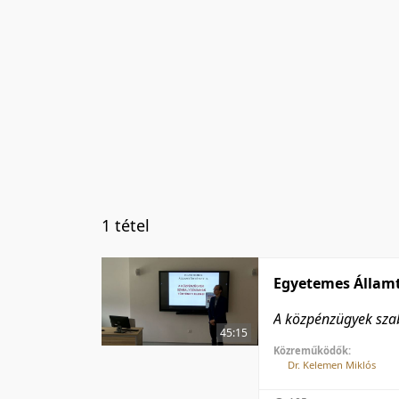
1 tétel
Egyetemes Államt
A közpénzügyek szab
45:15
Közreműködők:
Dr. Kelemen Miklós