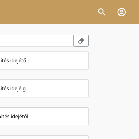
ítés idejétől
ítés idejéig
öltés idejétől