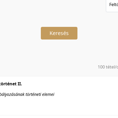
Felt
Keresés
100 tétel/
5 tétel/old
10 tétel/o
örténet II.
20 tétel/o
ályozásának történeti elemei
50 tétel/o
100 tétel/