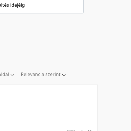
öltés idejéig
oldal
Relevancia szerint
al
Relevancia szerint
ldal
Kezdés/felvétel dátuma szerint
ldal
Kezdés/felvétel dátuma szerint
ldal
Feltöltés dátuma szerint
oldal
Feltöltés dátuma szerint
Utolsó módosítás szerint