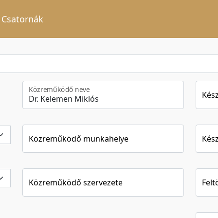
Csatornák
Közreműködő neve
Kész
Közreműködő munkahelye
Kész
Közreműködő szervezete
Felt