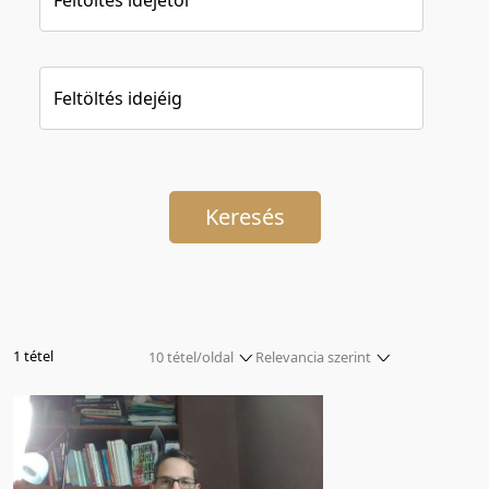
Feltöltés idejéig
Keresés
1 tétel
10 tétel/oldal
Relevancia szerint
5 tétel/oldal
Relevancia szerint
10 tétel/oldal
Kezdés/felvétel dátuma szerint
20 tétel/oldal
Kezdés/felvétel dátuma szerint