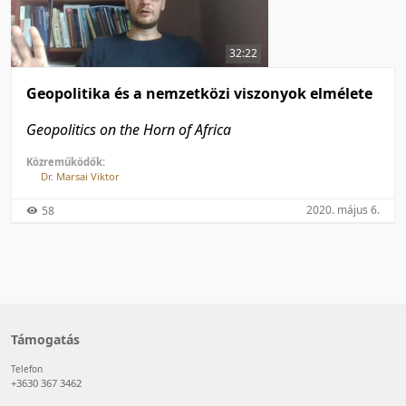
50 tétel/oldal
Feltöltés dátuma szerint
100 tétel/oldal
Feltöltés dátuma szerint
32:22
Utolsó módosítás szerint
Utolsó módosítás szerint
Geopolitika és a nemzetközi viszonyok elmélete
Geopolitics on the Horn of Africa
Közreműködők:
Dr. Marsai Viktor
2020. május 6.
58
Támogatás
Telefon
+3630 367 3462