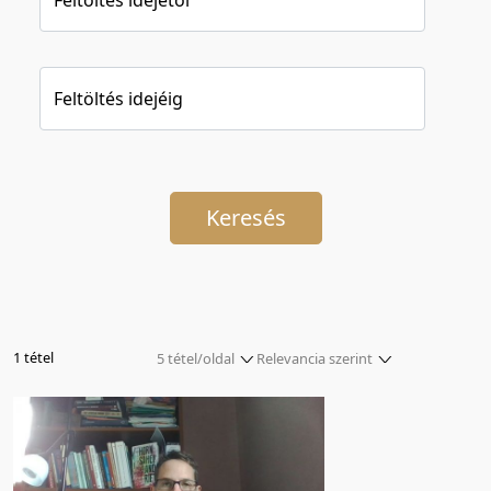
Feltöltés idejéig
Keresés
1 tétel
5 tétel/oldal
Relevancia szerint
5 tétel/oldal
Relevancia szerint
10 tétel/oldal
Kezdés/felvétel dátuma szerint
20 tétel/oldal
Kezdés/felvétel dátuma szerint