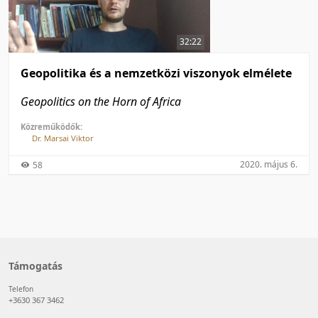
50 tétel/oldal
Feltöltés dátuma szerint
100 tétel/oldal
Feltöltés dátuma szerint
32:22
Utolsó módosítás szerint
Utolsó módosítás szerint
Geopolitika és a nemzetközi viszonyok elmélete
Geopolitics on the Horn of Africa
Közreműködők:
Dr. Marsai Viktor
2020. május 6.
58
Támogatás
Telefon
+3630 367 3462