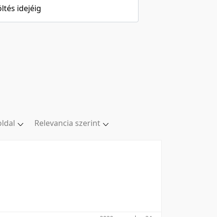
öltés idejéig
oldal
Relevancia szerint
oldal
Relevancia szerint
/oldal
Kezdés/felvétel dátuma szerint
/oldal
Kezdés/felvétel dátuma szerint
/oldal
Feltöltés dátuma szerint
l/oldal
Feltöltés dátuma szerint
Utolsó módosítás szerint