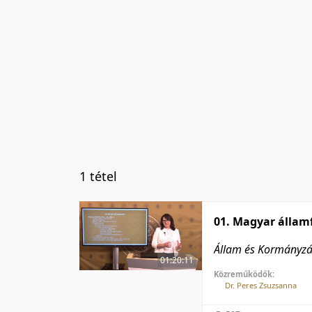
1 tétel
01. Magyar államf
Állam és Kormányz
01:20:11
Közreműködők:
Dr. Peres Zsuzsanna