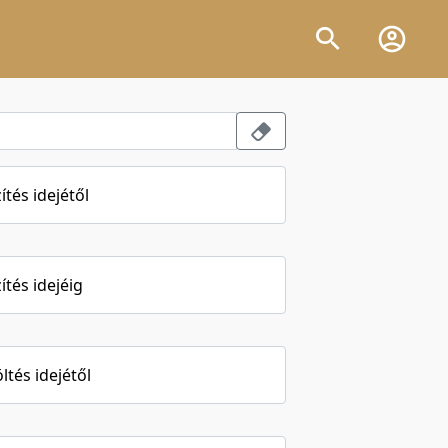
ítés idejétől
ítés idejéig
öltés idejétől