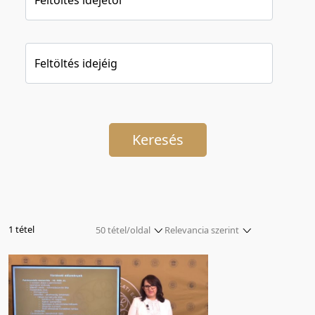
Feltöltés idejéig
Keresés
1 tétel
50 tétel/oldal
Relevancia szerint
5 tétel/oldal
Relevancia szerint
10 tétel/oldal
Kezdés/felvétel dátuma szerint
20 tétel/oldal
Kezdés/felvétel dátuma szerint