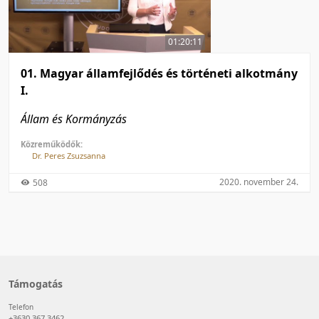
50 tétel/oldal
Feltöltés dátuma szerint
100 tétel/oldal
Feltöltés dátuma szerint
01:20:11
Utolsó módosítás szerint
Utolsó módosítás szerint
01. Magyar államfejlődés és történeti alkotmány
I.
Állam és Kormányzás
Közreműködők:
Dr. Peres Zsuzsanna
2020. november 24.
508
Támogatás
Telefon
+3630 367 3462