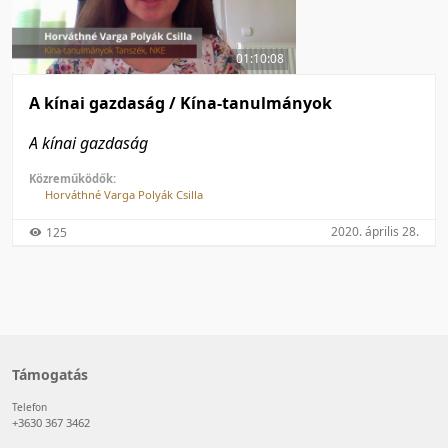
50 tétel/oldal
Feltöltés dátuma szerint
100 tétel/oldal
Feltöltés dátuma szerint
01:10:08
Utolsó módosítás szerint
Utolsó módosítás szerint
A kínai gazdaság / Kína-tanulmányok
A kínai gazdaság
Közreműködők:
Horváthné Varga Polyák Csilla
2020. április 28.
125
Támogatás
Telefon
+3630 367 3462