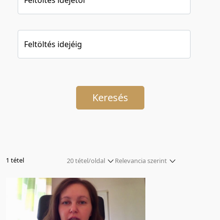
Feltöltés idejéig
Keresés
1 tétel
20 tétel/oldal
Relevancia szerint
5 tétel/oldal
Relevancia szerint
10 tétel/oldal
Kezdés/felvétel dátuma szerint
20 tétel/oldal
Kezdés/felvétel dátuma szerint