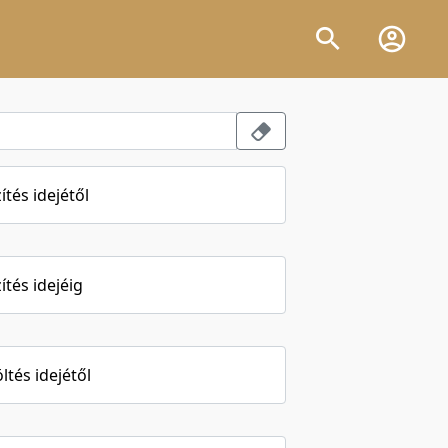
ítés idejétől
ítés idejéig
öltés idejétől