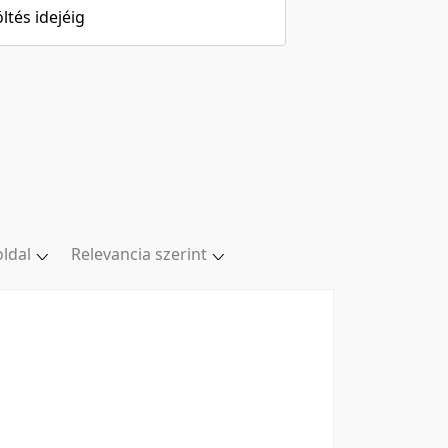
öltés idejéig
oldal
Relevancia szerint
oldal
Relevancia szerint
/oldal
Kezdés/felvétel dátuma szerint
/oldal
Kezdés/felvétel dátuma szerint
/oldal
Feltöltés dátuma szerint
l/oldal
Feltöltés dátuma szerint
Utolsó módosítás szerint