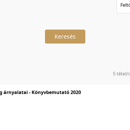
Felt
Keresés
5 tétel/
5 tétel/
10 tétel
g árnyalatai - Könyvbemutató 2020
20 tétel
50 tétel
100 téte