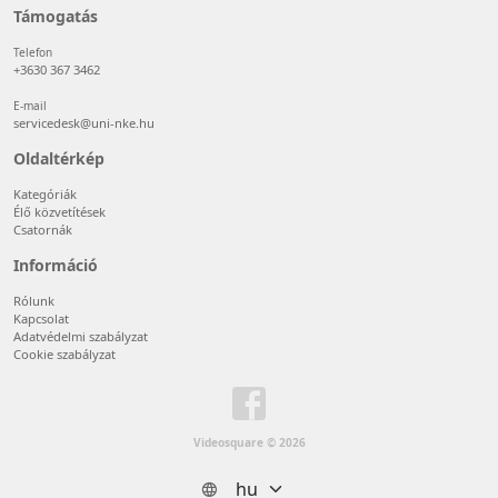
Támogatás
Telefon
+3630 367 3462
E-mail
servicedesk@uni-nke.hu
Oldaltérkép
Kategóriák
Élő közvetítések
Csatornák
Információ
Rólunk
Kapcsolat
Adatvédelmi szabályzat
Cookie szabályzat
Videosquare © 2026