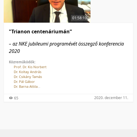
50 tétel/oldal
Feltöltés dátuma szerint
100 tétel/oldal
Feltöltés dátuma szerint
01:58:10
Utolsó módosítás szerint
Utolsó módosítás szerint
"Trianon centenáriumán”
– az NKE jubileumi programévét összegző konferencia
2020
Közreműködők:
Prof. Dr. Kis Norbert
Dr. Koltay András
Dr. Csikány Tamás
Dr. Pál Gábor
Dr. Barna Attila
Dr. Töll László
Csengei Zoltán
2020. december 11.
65
Hargitai Zsolt
Prof. Dr. Szakály Sándor