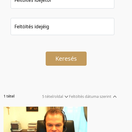
Feltöltés idejéig
Keresés
1 tétel
5 tétel/oldal
Feltöltés dátuma szerint
5 tétel/oldal
Relevancia szerint
10 tétel/oldal
Kezdés/felvétel dátuma szerint
20 tétel/oldal
Kezdés/felvétel dátuma szerint