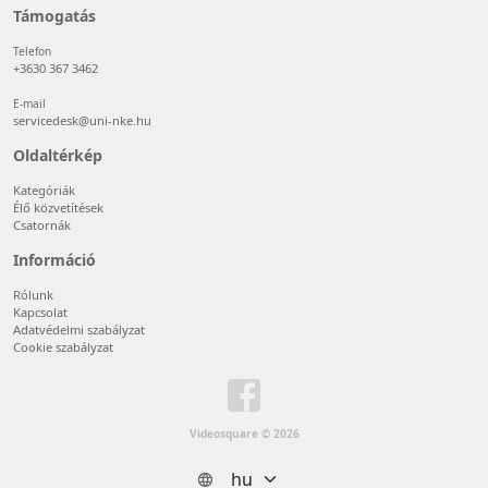
Támogatás
Telefon
+3630 367 3462
E-mail
servicedesk@uni-nke.hu
Oldaltérkép
Kategóriák
Élő közvetítések
Csatornák
Információ
Rólunk
Kapcsolat
Adatvédelmi szabályzat
Cookie szabályzat
Videosquare © 2026