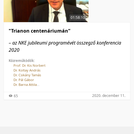
50 tétel/oldal
Feltöltés dátuma szerint
100 tétel/oldal
Feltöltés dátuma szerint
01:58:10
Utolsó módosítás szerint
Utolsó módosítás szerint
"Trianon centenáriumán”
– az NKE jubileumi programévét összegző konferencia
2020
Közreműködők:
Prof. Dr. Kis Norbert
Dr. Koltay András
Dr. Csikány Tamás
Dr. Pál Gábor
Dr. Barna Attila
Dr. Töll László
Csengei Zoltán
2020. december 11.
65
Hargitai Zsolt
Prof. Dr. Szakály Sándor